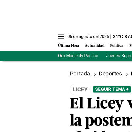
31
°C
87.
06 de agosto del 2026
Última Hora
Actualidad
Política
M
Oro Marileidy Paulino
Jueces Supr
Portada
Deportes
LICEY
SEGUIR TEMA +
El Licey 
la poste