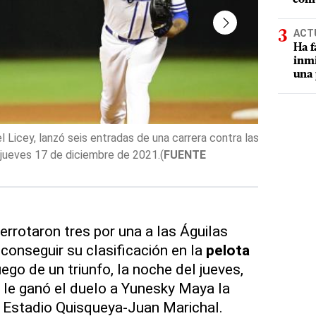
ACT
Ha f
inmi
una 
l Licey, lanzó seis entradas de una carrera contra las
Jugadores d
 jueves 17 de diciembre de 2021.
(
FUENTE
tras vencer
(
FUENTE 
errotaron tres por una a las Águilas
conseguir su clasificación en la
pelota
ego de un triunfo, la noche del jueves,
 le ganó el duelo a Yunesky Maya la
l Estadio Quisqueya-Juan Marichal.