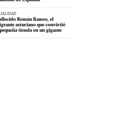
UALIDAD
allecido Román Ramos, el
grante asturiano que convirtió
pequeña tienda en un gigante
e los Tigres del Licey celebran en el terreno al lograr su clasifi
 a las Águilas Cibaeñas la noche del jueves 17 de diciembre de 2
EXTERNA
)