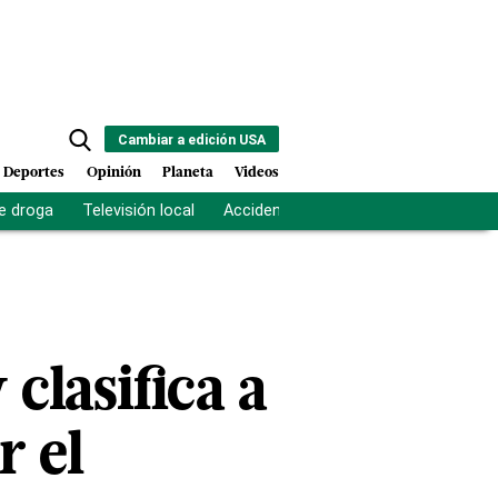
Cambiar a edición USA
Deportes
Opinión
Planeta
Videos
e droga
Televisión local
Accidente Los Ríos
Fuerza antipand
 clasifica a
r el