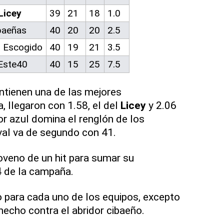
Licey
39
21
18
1.0
baeñas
40
20
20
2.5
 Escogido
40
19
21
3.5
Este40
40
15
25
7.5
tienen una de las mejores
a, llegaron con 1.58, el del
Licey
y 2.06
or azul domina el renglón de los
val va de segundo con 41.
noveno de un hit para sumar su
 de la campaña.
jo para cada uno de los equipos, excepto
hecho contra el abridor cibaeño.