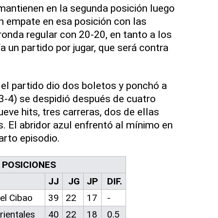
mantienen en la segunda posición luego
un empate en esa posición con las
ronda regular con 20-20, en tanto a los
a un partido por jugar, que será contra
 el partido dio dos boletos y ponchó a
3-4) se despidió después de cuatro
ve hits, tres carreras, dos de ellas
. El abridor azul enfrentó al mínimo en
arto episodio.
 POSICIONES
JJ
JG
JP
DIF.
el Cibao
39
22
17
-
rientales
40
22
18
0.5