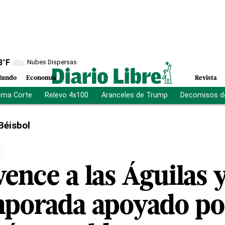
8
°F
Nubes Dispersas
undo
Economía
Revista
ema Corte
Relevo 4x100
Aranceles de Trump
Decomisos d
Béisbol
vence a las Águilas y
mporada apoyado po