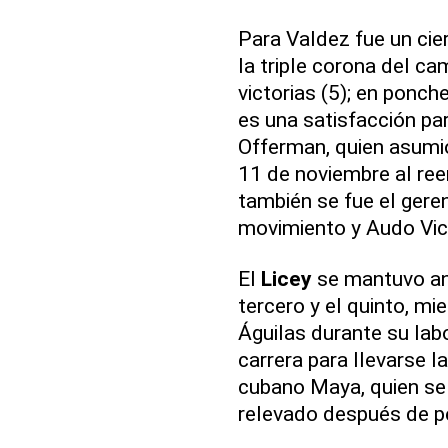
Para Valdez fue un cie
la triple corona del c
victorias (5); en ponch
es una satisfacción pa
Offerman, quien asumi
11 de noviembre al re
también se fue el gere
movimiento y Audo Vice
El
Licey
se mantuvo an
tercero y el quinto, m
Águilas durante su lab
carrera para llevarse la
cubano Maya, quien se 
relevado después de pe