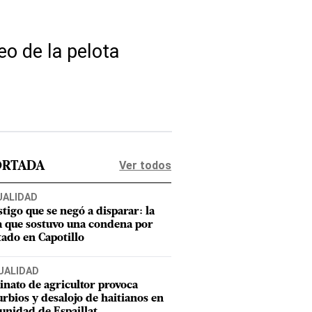
eo de la pelota
Ver todos
ORTADA
UALIDAD
stigo que se negó a disparar: la
a que sostuvo una condena por
tado en Capotillo
UALIDAD
inato de agricultor provoca
urbios y desalojo de haitianos en
nidad de Espaillat