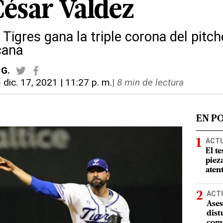
César Valdez
s Tigres gana la triple corona del pitch
cana
 G.
-
dic. 17, 2021 | 11:27 p. m.
|
8 min de lectura
EN P
ACT
El te
piez
aten
ACT
Ases
dist
comu