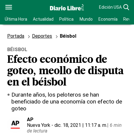
Edición USA
Última Hora
Actualidad
Política
Mundo
Economía
Revis
Portada
Deportes
Béisbol
BÉISBOL
Efecto económico de
goteo, meollo de disputa
en el béisbol
Durante años, los peloteros se han
beneficiado de una economía con efecto de
goteo
AP
Nueva York
- dic. 18, 2021 | 11:17 a. m.
|
6 min
de lectura