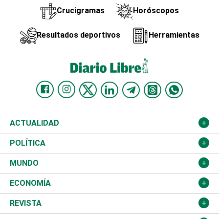
Crucigramas
Horóscopos
Resultados deportivos
Herramientas
ACTUALIDAD
Nacional
POLÍTICA
Ciudad
Partidos
MUNDO
Educación
JCE
Estados Unidos
ECONOMÍA
Salud
TSE
América Latina
Finanzas
REVISTA