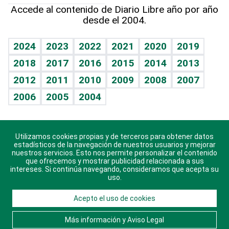
Hablando con el pediatra
Línea de hit
Más firmas
Hecho en casa
Cumpleaños
Accede al contenido de Diario Libre año por año
desde el 2004.
Diario de nutrición
BRV
Mundo gamer
RSS
Vida y familia
TBT Deportivo
Guía del dinero
Horóscopos
2024
2023
2022
2021
2020
2019
Eñe
2018
2017
2016
2015
2014
2013
Crucigramas
2012
2011
2010
2009
2008
2007
Celebrando la vida
2006
2005
2004
Sin complejos
En pocas palabras
Utilizamos cookies propias y de terceros para obtener datos
Descarga nuestras aplicaciones para Android, iOS y
Escuchando al corazón
estadísticos de la navegación de nuestros usuarios y mejorar
sistema Huawei.
nuestros servicios. Esto nos permite personalizar el contenido
que ofrecemos y mostrar publicidad relacionada a sus
Economía Personal
intereses. Si continúa navegando, consideramos que acepta su
uso.
Consulta Libre
Acepto el uso de cookies
© 2021 Diario Libre, todos los derechos reservados.
Consulta el
Aviso Legal
. Ponte en
Contacto
con
Más información y Aviso Legal