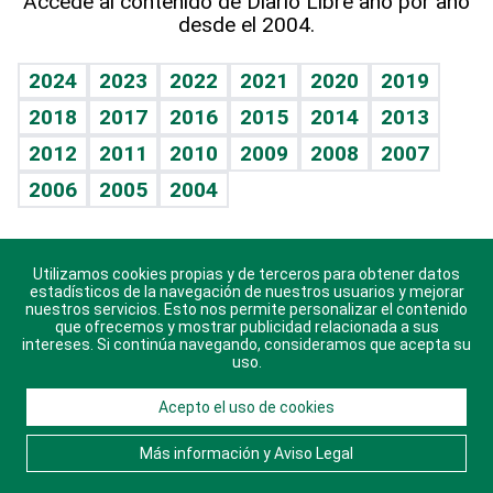
Accede al contenido de Diario Libre año por año
desde el 2004.
Diario de nutrición
BRV
Mundo gamer
RSS
Vida y familia
TBT Deportivo
Guía del dinero
Horóscopos
2024
2023
2022
2021
2020
2019
Eñe
2018
2017
2016
2015
2014
2013
Crucigramas
2012
2011
2010
2009
2008
2007
Celebrando la vida
2006
2005
2004
Sin complejos
En pocas palabras
Utilizamos cookies propias y de terceros para obtener datos
Descarga nuestras aplicaciones para Android, iOS y
Escuchando al corazón
estadísticos de la navegación de nuestros usuarios y mejorar
sistema Huawei.
nuestros servicios. Esto nos permite personalizar el contenido
que ofrecemos y mostrar publicidad relacionada a sus
Economía Personal
intereses. Si continúa navegando, consideramos que acepta su
uso.
Consulta Libre
Acepto el uso de cookies
© 2021 Diario Libre, todos los derechos reservados.
Consulta el
Aviso Legal
. Ponte en
Contacto
con
Más información y Aviso Legal
nosotros y conoce más sobre Diario Libre