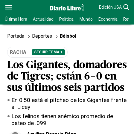
Edición USA
Última Hora
Actualidad
Política
Mundo
Economía
Revis
Portada
Deportes
Béisbol
RACHA
SEGUIR TEMA +
Los Gigantes, domadores
de Tigres; están 6-0 en
sus últimos seis partidos
En 0.50 está el pitcheo de los Gigantes frente
al Licey
Los felinos tienen anémico promedio de
bateo de .099