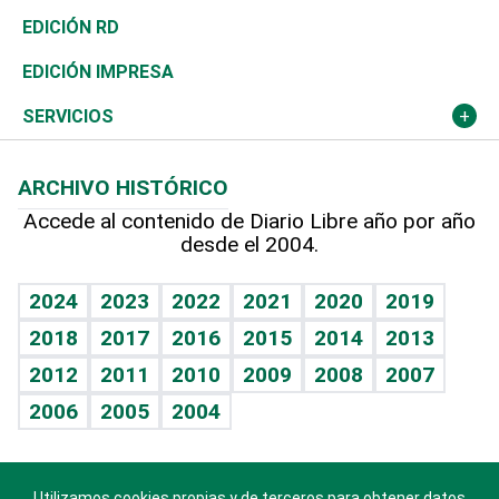
Ocenanía
Telecom.
Sociales
Tenis
El Espía
Historia
Revista
EDICIÓN RD
Caribe
Global y variable
Novedades
Olimpismo
Noticiero Poteleche
Martes de tecnología
Deportes
EDICIÓN IMPRESA
Resto del mundo
Economía personal
Podcast Arte Libre
Más deportes
Columnistas
Cambio climático
Opinión
SERVICIOS
Macroeconomía
Mi mascota
Resultados deportivos
Lecturas
Planeta
Efemérides
ARCHIVO HISTÓRICO
Hablando con el pediatra
Línea de hit
Más firmas
Hecho en casa
Cumpleaños
Accede al contenido de Diario Libre año por año
desde el 2004.
Diario de nutrición
BRV
Mundo gamer
RSS
Vida y familia
TBT Deportivo
Guía del dinero
Horóscopos
2024
2023
2022
2021
2020
2019
Eñe
2018
2017
2016
2015
2014
2013
Crucigramas
2012
2011
2010
2009
2008
2007
Celebrando la vida
2006
2005
2004
Sin complejos
En pocas palabras
Utilizamos cookies propias y de terceros para obtener datos