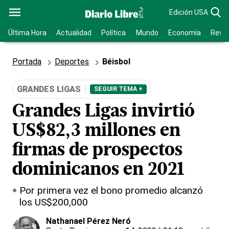
Edición USA
Última Hora
Actualidad
Política
Mundo
Economía
Revis
Portada
Deportes
Béisbol
GRANDES LIGAS
SEGUIR TEMA +
Grandes Ligas invirtió
US$82,3 millones en
firmas de prospectos
dominicanos en 2021
Por primera vez el bono promedio alcanzó
los US$200,000
Nathanael Pérez Neró