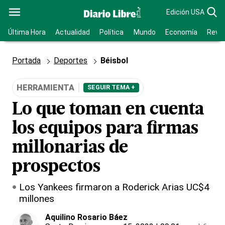
Edición USA
Última Hora
Actualidad
Política
Mundo
Economía
Revis
Portada
Deportes
Béisbol
HERRAMIENTA
SEGUIR TEMA +
Lo que toman en cuenta
los equipos para firmas
millonarias de
prospectos
Los Yankees firmaron a Roderick Arias UC$4
millones
Aquilino Rosario Báez