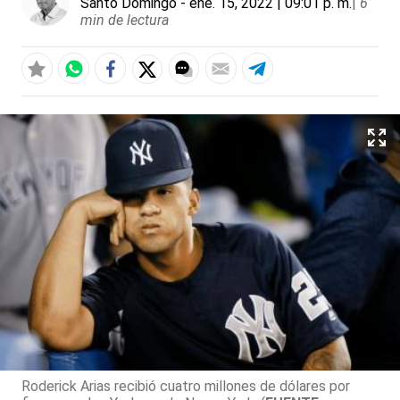
Santo Domingo
- ene. 15, 2022 | 09:01 p. m.
|
6
min de lectura
Roderick Arias recibió cuatro millones de dólares por