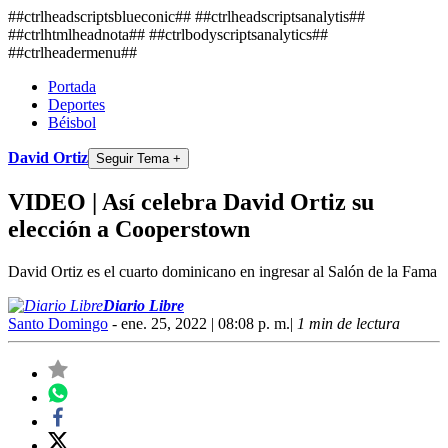
##ctrlheadscriptsblueconic## ##ctrlheadscriptsanalytis##
##ctrlhtmlheadnota##
##ctrlbodyscriptsanalytics##
##ctrlheadermenu##
Portada
Deportes
Béisbol
David Ortiz
Seguir Tema +
VIDEO | Así celebra David Ortiz su
elección a Cooperstown
David Ortiz es el cuarto dominicano en ingresar al Salón de la Fama
Diario Libre
Santo Domingo
- ene. 25, 2022 | 08:08 p. m.
|
1 min de lectura