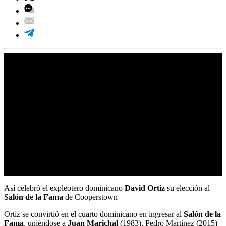
Así celebró el expleotero dominicano
David Ortiz
su elección al
Salón de la Fama
de Cooperstown
Ortiz se convirtió en el cuarto dominicano en ingresar al
Salón de la
Fama
, uniéndose a
Juan Marichal
(1983), Pedro Martinez (2015)