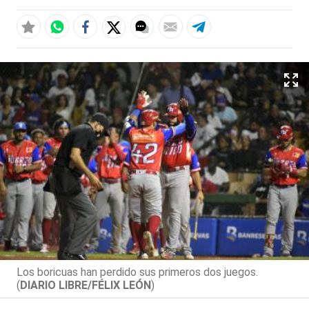
Los boricuas han perdido sus primeros dos juegos.
(
DIARIO LIBRE/FÉLIX LEÓN
)