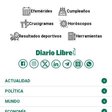
Efemérides
Cumpleaños
Crucigramas
Horóscopos
Resultados deportivos
Herramientas
ACTUALIDAD
Nacional
POLÍTICA
Ciudad
Partidos
MUNDO
Educación
JCE
Estados Unidos
ECONOMÍA