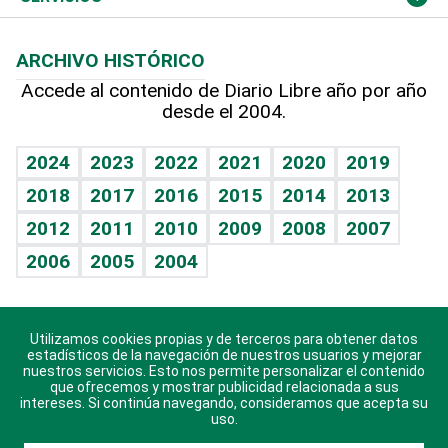
Macroeconomía
Mi mascota
Resultados deportivos
Lecturas
Planeta
Efemérides
ARCHIVO HISTÓRICO
Hablando con el pediatra
Línea de hit
Más firmas
Hecho en casa
Cumpleaños
Accede al contenido de Diario Libre año por año
desde el 2004.
Diario de nutrición
BRV
Mundo gamer
RSS
Vida y familia
TBT Deportivo
Guía del dinero
Horóscopos
2024
2023
2022
2021
2020
2019
Eñe
2018
2017
2016
2015
2014
2013
Crucigramas
2012
2011
2010
2009
2008
2007
Celebrando la vida
2006
2005
2004
Sin complejos
En pocas palabras
Utilizamos cookies propias y de terceros para obtener datos
Descarga nuestras aplicaciones para Android, iOS y
Escuchando al corazón
estadísticos de la navegación de nuestros usuarios y mejorar
sistema Huawei.
nuestros servicios. Esto nos permite personalizar el contenido
que ofrecemos y mostrar publicidad relacionada a sus
Economía Personal
intereses. Si continúa navegando, consideramos que acepta su
uso.
Consulta Libre