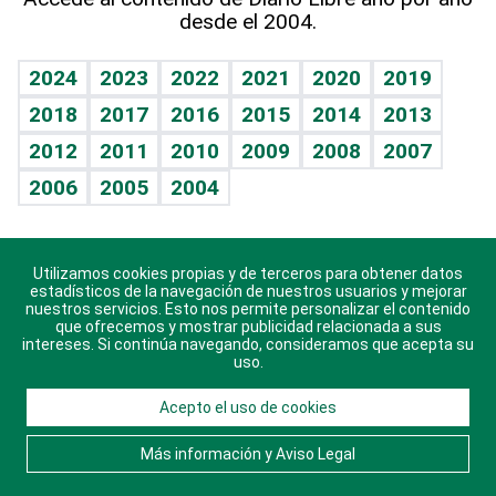
desde el 2004.
Diario de nutrición
BRV
Mundo gamer
RSS
Vida y familia
TBT Deportivo
Guía del dinero
Horóscopos
2024
2023
2022
2021
2020
2019
Eñe
2018
2017
2016
2015
2014
2013
Crucigramas
2012
2011
2010
2009
2008
2007
Celebrando la vida
2006
2005
2004
Sin complejos
En pocas palabras
Utilizamos cookies propias y de terceros para obtener datos
Descarga nuestras aplicaciones para Android, iOS y
Escuchando al corazón
estadísticos de la navegación de nuestros usuarios y mejorar
sistema Huawei.
nuestros servicios. Esto nos permite personalizar el contenido
que ofrecemos y mostrar publicidad relacionada a sus
Economía Personal
intereses. Si continúa navegando, consideramos que acepta su
uso.
Consulta Libre
Acepto el uso de cookies
© 2021 Diario Libre, todos los derechos reservados.
Consulta el
Aviso Legal
. Ponte en
Contacto
con
Más información y Aviso Legal
nosotros y conoce más sobre Diario Libre