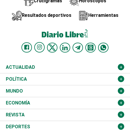
Crucigramas
Horóscopos
Resultados deportivos
Herramientas
ACTUALIDAD
Nacional
POLÍTICA
Ciudad
Partidos
MUNDO
Educación
JCE
Estados Unidos
ECONOMÍA
Salud
TSE
América Latina
Finanzas
REVISTA
Justicia
Congreso Nacional
Haití
Turismo
Música
DEPORTES