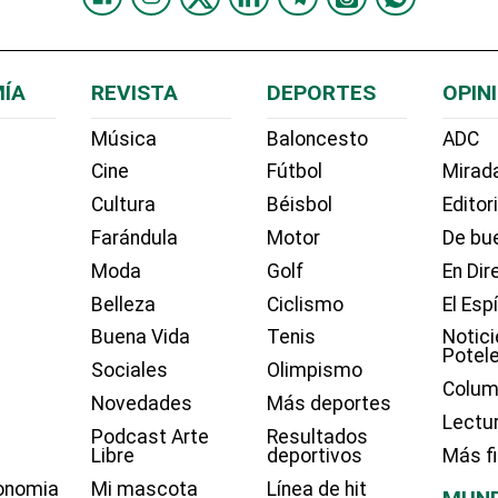
ÍA
REVISTA
DEPORTES
OPIN
Música
Baloncesto
ADC
Cine
Fútbol
Mirada
Cultura
Béisbol
Editor
Farándula
Motor
De bue
Moda
Golf
En Dir
Belleza
Ciclismo
El Esp
Buena Vida
Tenis
Notici
Potel
Sociales
Olimpismo
Colum
Novedades
Más deportes
Lectu
Podcast Arte
Resultados
Libre
deportivos
Más f
onomia
Mi mascota
Línea de hit