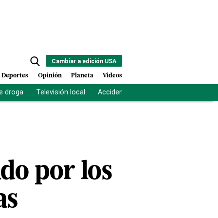
Cambiar a edición USA
Deportes
Opinión
Planeta
Videos
e droga
Televisión local
Accidente Los Ríos
Fuerza antipand
do por los
as