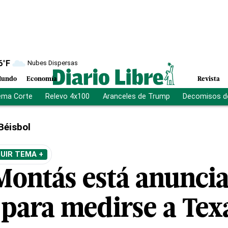
6
°F
Nubes Dispersas
undo
Economía
Revista
ema Corte
Relevo 4x100
Aranceles de Trump
Decomisos d
Béisbol
UIR TEMA +
Montás está anuncia
 para medirse a Tex