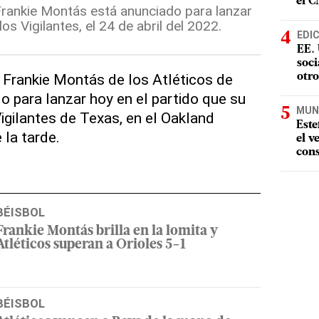
el 
Frankie Montás está anunciado para lanzar
los Vigilantes, el 24 de abril del 2022.
EDI
EE. 
soci
 Frankie Montás de los Atléticos de
otro
o para lanzar hoy en el partido que su
MUN
igilantes de Texas, en el Oakland
Este
 la tarde.
el v
cons
BÉISBOL
Frankie Montás brilla en la lomita y
Atléticos superan a Orioles 5-1
BÉISBOL