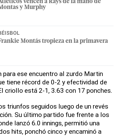
Atléticos vencen a Rays de la mano de
Montas y Murphy
BÉISBOL
Frankie Montás tropieza en la primavera
n para ese encuentro al zurdo Martin
e tiene récord de 0-2 y efectividad de
l criollo está 2-1, 3.63 con 17 ponches.
os triunfos seguidos luego de un revés
ión. Su último partido fue frente a los
onde lanzó 6.0 innings, permitió una
 dos hits, ponchó cinco y encaminó a