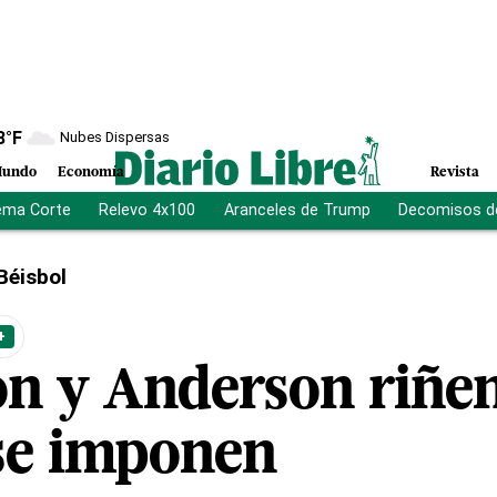
8
°F
Nubes Dispersas
undo
Economía
Revista
ema Corte
Relevo 4x100
Aranceles de Trump
Decomisos d
Béisbol
+
n y Anderson riñen
se imponen