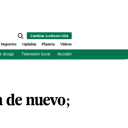
Cambiar a edición USA
Deportes
Opinión
Planeta
Videos
e droga
Televisión local
Accidente Los Ríos
Fuerza antipand
 de nuevo;