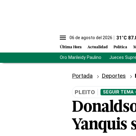
31
°C
87.
06 de agosto del 2026
Última Hora
Actualidad
Política
M
Oro Marileidy Paulino
Jueces Supr
Portada
Deportes
PLEITO
SEGUIR TEMA 
Donaldso
Yanquis 