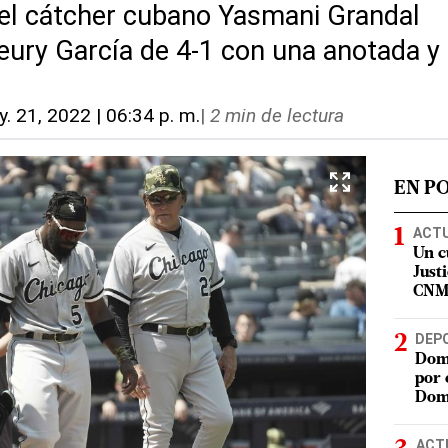
o el cátcher cubano Yasmani Grandal
eury García de 4-1 con una anotada 
. 21, 2022 | 06:34 p. m.
|
2 min de lectura
EN P
ACT
Un c
Justi
CN
DEP
Domi
por 
Dom
ACT