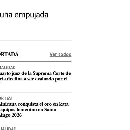
y una empujada
Ver todos
ORTADA
UALIDAD
uarto juez de la Suprema Corte de
cia declina a ser evaluado por el
M
ORTES
nicana conquista el oro en kata
equipos femenino en Santo
ingo 2026
UALIDAD