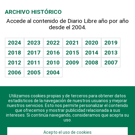
Macroeconomía
Mi mascota
Resultados deportivos
Lecturas
Planeta
Efemérides
ARCHIVO HISTÓRICO
Hablando con el pediatra
Línea de hit
Más firmas
Hecho en casa
Cumpleaños
Accede al contenido de Diario Libre año por año
desde el 2004.
Diario de nutrición
BRV
Mundo gamer
RSS
Vida y familia
TBT Deportivo
Guía del dinero
Horóscopos
2024
2023
2022
2021
2020
2019
Eñe
2018
2017
2016
2015
2014
2013
Crucigramas
2012
2011
2010
2009
2008
2007
Celebrando la vida
2006
2005
2004
Sin complejos
En pocas palabras
Utilizamos cookies propias y de terceros para obtener datos
Descarga nuestras aplicaciones para Android, iOS y
Escuchando al corazón
estadísticos de la navegación de nuestros usuarios y mejorar
sistema Huawei.
nuestros servicios. Esto nos permite personalizar el contenido
que ofrecemos y mostrar publicidad relacionada a sus
Economía Personal
intereses. Si continúa navegando, consideramos que acepta su
uso.
Consulta Libre
Acepto el uso de cookies