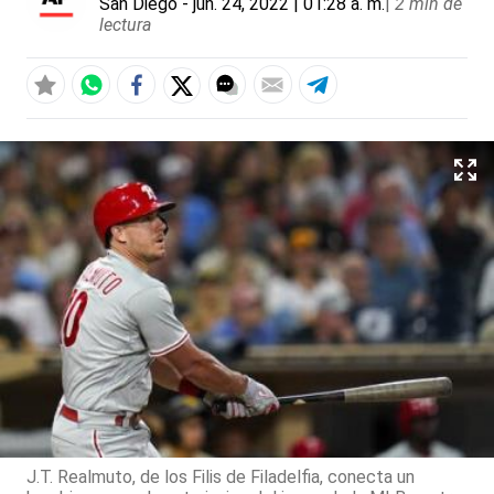
San Diego
- jun. 24, 2022 | 01:28 a. m.
|
2 min de
lectura
J.T. Realmuto, de los Filis de Filadelfia, conecta un