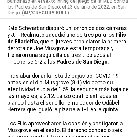
bambinazo en el sexto inning del juego de la MLB contra
los Padres de San Diego, el 23 de junio de 2022, en San
Diego. (
AP/GREGORY BULL
)
Kyle Schwarber disparó un jonrón de dos carreras
y J.T. Realmuto sacudió uno de tres para los
Filis
de Filadelfia
, que el jueves propiciaron la primera
derrota de Joe Musgrove esta temporada y
frenaron una seguidilla de tres tropiezos al
imponerse 6-2 a los
Padres de San Diego
.
Tras abandonar la lista de bajas por COVID-19
antes en el día, Musgrove (8-1) vio como su
efectividad subía de 1.59, la segunda más baja de
las mayores, a 2.12. Lanzó cuatro entradas en
blanco hasta el sencillo remolcador de Odúbel
Herrera que igualó la pizarra a 1-1 en la quinta.
Los Filis aprovecharon la ocasión y castigaron a
Musgrove en el sexto. El derecho concedió seis