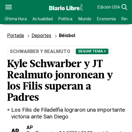
Edición USA
Última Hora
Actualidad
Política
Mundo
Economía
Revis
Portada
Deportes
Béisbol
SCHWARBER Y REALMUTO
SEGUIR TEMA +
Kyle Schwarber y JT
Realmuto jonronean y
los Filis superan a
Padres
Los Filis de Filadelfia lograron una importante
victoria ante San Diego
AP