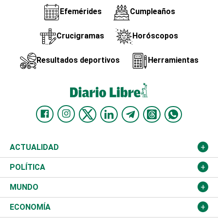
Efemérides
Cumpleaños
Crucigramas
Horóscopos
Resultados deportivos
Herramientas
ACTUALIDAD
Nacional
POLÍTICA
Ciudad
Partidos
MUNDO
Educación
JCE
Estados Unidos
ECONOMÍA