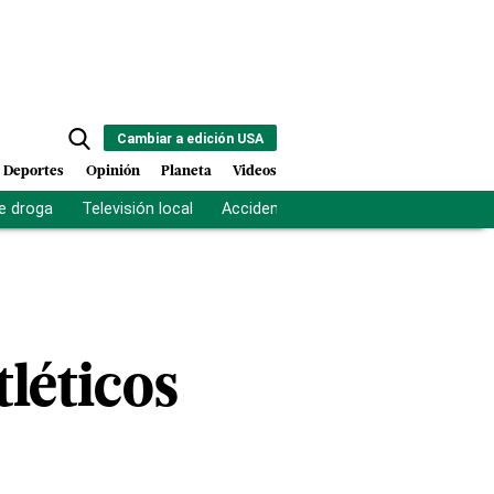
Cambiar a edición USA
Deportes
Opinión
Planeta
Videos
e droga
Televisión local
Accidente Los Ríos
Fuerza antipand
léticos