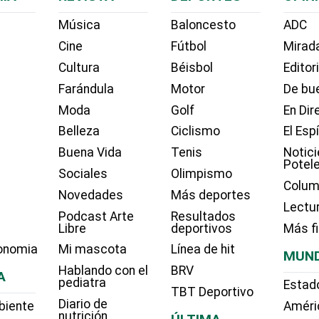
Música
Baloncesto
ADC
Cine
Fútbol
Mirada
Cultura
Béisbol
Editor
Farándula
Motor
De bue
Moda
Golf
En Dir
Belleza
Ciclismo
El Esp
Buena Vida
Tenis
Notici
Potel
Sociales
Olimpismo
Colum
Novedades
Más deportes
Lectu
Podcast Arte
Resultados
Libre
deportivos
Más f
onomia
Mi mascota
Línea de hit
MUN
Hablando con el
BRV
A
pediatra
Estad
TBT Deportivo
Diario de
biente
Améri
nutrición