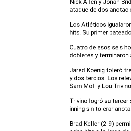
Nick Allen y Jonah Bri
ataque de dos anotacio
Los Atléticos igualaro
hits. Su primer batead
Cuatro de esos seis h
dobletes y terminaron
Jared Koenig toleró tre
y dos tercios. Los rel
Sam Moll y Lou Trivino
Trivino logró su tercer
inning sin tolerar anota
Brad Keller (2-9) perm