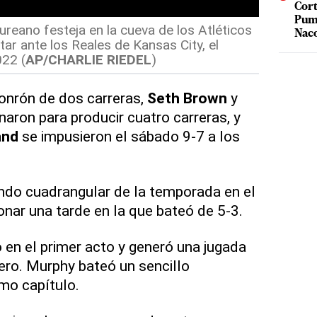
Cort
Puma
eano festeja en la cueva de los Atléticos
Nac
ar ante los Reales de Kansas City, el
022 (
AP/CHARLIE RIEDEL
)
onrón de dos carreras,
Seth Brown
y
ron para producir cuatro carreras, y
and
se impusieron el sábado 9-7 a los
do cuadrangular de la temporada en el
onar una tarde en la que bateó de 5-3.
 en el primer acto y generó una jugada
cero. Murphy bateó un sencillo
mo capítulo.