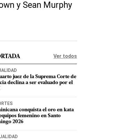
rown y Sean Murphy
Ver todos
ORTADA
UALIDAD
uarto juez de la Suprema Corte de
cia declina a ser evaluado por el
M
ORTES
nicana conquista el oro en kata
equipos femenino en Santo
ingo 2026
UALIDAD