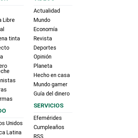
Actualidad
 Libre
Mundo
ial
Economía
na tinta
Revista
ecto
Deportes
ía
Opinión
ero
Planeta
eche
Hecho en casa
nistas
Mundo gamer
ras
Guía del dinero
irmas
SERVICIOS
DO
Efemérides
os Unidos
Cumpleaños
ca Latina
RSS