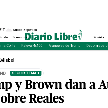
6
°F
Nubes Dispersas
undo
Economía
Revista
ema Corte
Relevo 4x100
Aranceles de Trump
Decomisos d
Béisbol
AND
SEGUIR TEMA +
p y Brown dan a At
sobre Reales