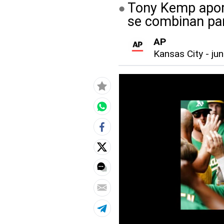
Tony Kemp aport
se combinan par
AP
Kansas City
-
jun