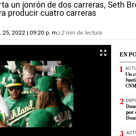
a un jonrón de dos carreras, Seth B
a producir cuatro carreras
. 25, 2022 | 09:20 p. m.
|
2 min de lectura
EN P
ACT
Un c
Justi
CN
DEP
Domi
por 
Dom
ACT