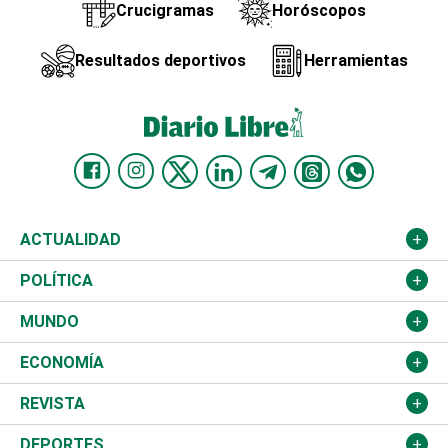
Crucigramas
Horóscopos
Resultados deportivos
Herramientas
ACTUALIDAD
Nacional
POLÍTICA
Ciudad
Partidos
MUNDO
Educación
JCE
Estados Unidos
ECONOMÍA
Salud
TSE
América Latina
Finanzas
REVISTA
Justicia
Congreso Nacional
Haití
Turismo
Música
DEPORTES