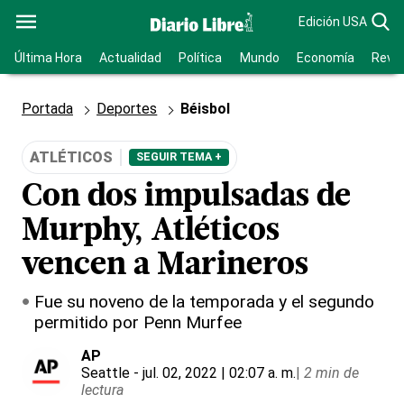
Edición USA
Última Hora
Actualidad
Política
Mundo
Economía
Revis
Portada
Deportes
Béisbol
ATLÉTICOS
SEGUIR TEMA +
Con dos impulsadas de
Murphy, Atléticos
vencen a Marineros
Fue su noveno de la temporada y el segundo
permitido por Penn Murfee
AP
Seattle
- jul. 02, 2022 | 02:07 a. m.
|
2 min de
lectura