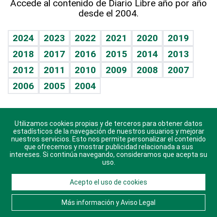
Accede al contenido de Diario Libre año por año
desde el 2004.
Diario de nutrición
BRV
Mundo gamer
RSS
Vida y familia
TBT Deportivo
Guía del dinero
Horóscopos
2024
2023
2022
2021
2020
2019
Eñe
2018
2017
2016
2015
2014
2013
Crucigramas
2012
2011
2010
2009
2008
2007
Celebrando la vida
2006
2005
2004
Sin complejos
En pocas palabras
Utilizamos cookies propias y de terceros para obtener datos
Descarga nuestras aplicaciones para Android, iOS y
Escuchando al corazón
estadísticos de la navegación de nuestros usuarios y mejorar
sistema Huawei.
nuestros servicios. Esto nos permite personalizar el contenido
que ofrecemos y mostrar publicidad relacionada a sus
Economía Personal
intereses. Si continúa navegando, consideramos que acepta su
uso.
Consulta Libre
Acepto el uso de cookies
© 2021 Diario Libre, todos los derechos reservados.
Consulta el
Aviso Legal
. Ponte en
Contacto
con
Más información y Aviso Legal
nosotros y conoce más sobre Diario Libre