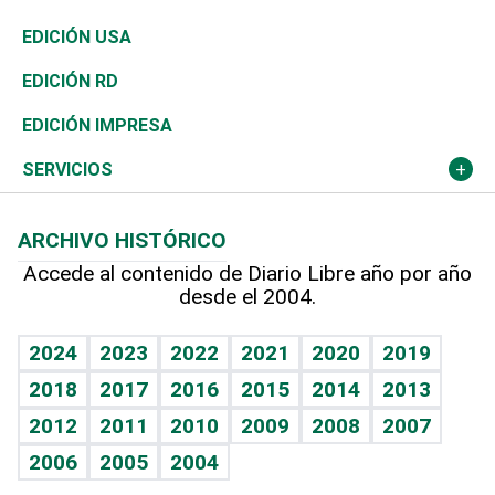
Reportajes
África
Vivienda
Buena Vida
Ciclismo
En Directo
Tecnología
Economía
EDICIÓN USA
Ocenanía
Telecom.
Sociales
Tenis
El Espía
Historia
Revista
EDICIÓN RD
Caribe
Global y variable
Novedades
Olimpismo
Noticiero Poteleche
Martes de tecnología
Deportes
EDICIÓN IMPRESA
Resto del mundo
Economía personal
Podcast Arte Libre
Más deportes
Columnistas
Cambio climático
Opinión
SERVICIOS
Macroeconomía
Mi mascota
Resultados deportivos
Lecturas
Planeta
Efemérides
ARCHIVO HISTÓRICO
Hablando con el pediatra
Línea de hit
Más firmas
Hecho en casa
Cumpleaños
Accede al contenido de Diario Libre año por año
desde el 2004.
Diario de nutrición
BRV
Mundo gamer
RSS
Vida y familia
TBT Deportivo
Guía del dinero
Horóscopos
2024
2023
2022
2021
2020
2019
Eñe
2018
2017
2016
2015
2014
2013
Crucigramas
2012
2011
2010
2009
2008
2007
Celebrando la vida
2006
2005
2004
Sin complejos