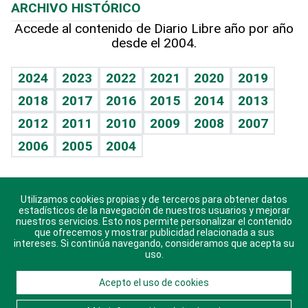
ARCHIVO HISTÓRICO
Hablando con el pediatra
Línea de hit
Más firmas
Hecho en casa
Cumpleaños
Accede al contenido de Diario Libre año por año
desde el 2004.
Diario de nutrición
BRV
Mundo gamer
RSS
Vida y familia
TBT Deportivo
Guía del dinero
Horóscopos
2024
2023
2022
2021
2020
2019
Eñe
2018
2017
2016
2015
2014
2013
Crucigramas
2012
2011
2010
2009
2008
2007
Celebrando la vida
2006
2005
2004
Sin complejos
En pocas palabras
Utilizamos cookies propias y de terceros para obtener datos
Descarga nuestras aplicaciones para Android, iOS y
Escuchando al corazón
estadísticos de la navegación de nuestros usuarios y mejorar
sistema Huawei.
nuestros servicios. Esto nos permite personalizar el contenido
que ofrecemos y mostrar publicidad relacionada a sus
Economía Personal
intereses. Si continúa navegando, consideramos que acepta su
uso.
Consulta Libre
Acepto el uso de cookies
© 2021 Diario Libre, todos los derechos reservados.