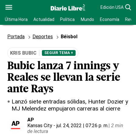
Edición USA
Última Hora
Actualidad
Política
Mundo
Economía
Revis
Portada
Deportes
Béisbol
KRIS BUBIC
SEGUIR TEMA +
Bubic lanza 7 innings y
Reales se llevan la serie
ante Rays
Lanzó siete entradas sólidas, Hunter Dozier y
MJ Melendez empujaron carreras al cierre
AP
Kansas City
- jul. 24, 2022 | 07:26 p. m.
|
2 min
de lectura