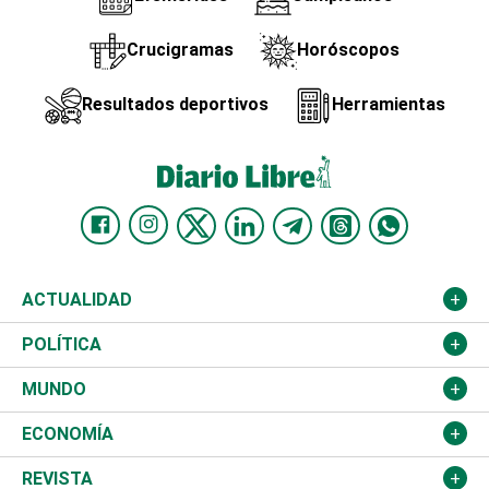
Crucigramas
Horóscopos
Resultados deportivos
Herramientas
ACTUALIDAD
Nacional
POLÍTICA
Ciudad
Partidos
MUNDO
Educación
JCE
Estados Unidos
ECONOMÍA
Salud
TSE
América Latina
Finanzas
REVISTA