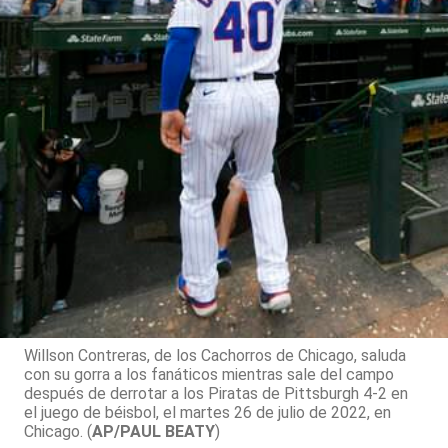
Willson Contreras, de los Cachorros de Chicago, saluda
con su gorra a los fanáticos mientras sale del campo
después de derrotar a los Piratas de Pittsburgh 4-2 en
el juego de béisbol, el martes 26 de julio de 2022, en
Chicago. (
AP/PAUL BEATY
)