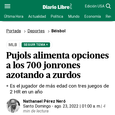
Edición USA
Última Hora
Actualidad
Política
Mundo
Economía
Revis
Portada
Deportes
Béisbol
MLB
SEGUIR TEMA +
Pujols alimenta opciones
a los 700 jonrones
azotando a zurdos
Es el jugador de más edad con tres juegos de
2 HR en un año
Nathanael Pérez Neró
Santo Domingo
- ago. 23, 2022 | 01:00 a. m.
|
4
min de lectura