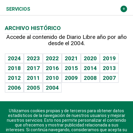
Resto del mundo
Economía personal
Podcast Arte Libre
Más deportes
Columnistas
Cambio climático
Opinión
SERVICIOS
Macroeconomía
Mi mascota
Resultados deportivos
Lecturas
Planeta
Efemérides
ARCHIVO HISTÓRICO
Hablando con el pediatra
Línea de hit
Más firmas
Hecho en casa
Cumpleaños
Accede al contenido de Diario Libre año por año
desde el 2004.
Diario de nutrición
BRV
Mundo gamer
RSS
Vida y familia
TBT Deportivo
Guía del dinero
Horóscopos
2024
2023
2022
2021
2020
2019
Eñe
2018
2017
2016
2015
2014
2013
Crucigramas
2012
2011
2010
2009
2008
2007
Celebrando la vida
2006
2005
2004
Sin complejos
En pocas palabras
Utilizamos cookies propias y de terceros para obtener datos
Descarga nuestras aplicaciones para Android, iOS y
Escuchando al corazón
estadísticos de la navegación de nuestros usuarios y mejorar
sistema Huawei.
nuestros servicios. Esto nos permite personalizar el contenido
que ofrecemos y mostrar publicidad relacionada a sus
Economía Personal
intereses. Si continúa navegando, consideramos que acepta su