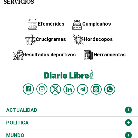
SERVICIOS
Efemérides
Cumpleaños
Crucigramas
Horóscopos
Resultados deportivos
Herramientas
ACTUALIDAD
Nacional
POLÍTICA
Ciudad
Partidos
MUNDO