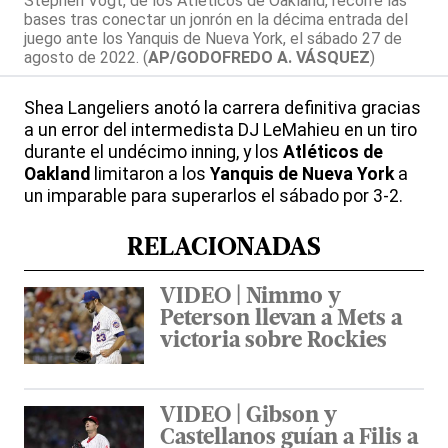
Stephen Vogt, de los Atléticos de Oakland, recorre las
bases tras conectar un jonrón en la décima entrada del
juego ante los Yanquis de Nueva York, el sábado 27 de
agosto de 2022. (
AP/GODOFREDO A. VÁSQUEZ
)
Shea Langeliers anotó la carrera definitiva gracias
a un error del intermedista DJ LeMahieu en un tiro
durante el undécimo inning, y los
Atléticos de
Oakland
limitaron a los
Yanquis de Nueva York
a
un imparable para superarlos el sábado por 3-2.
RELACIONADAS
VIDEO | Nimmo y
Peterson llevan a Mets a
victoria sobre Rockies
VIDEO | Gibson y
Castellanos guían a Filis a