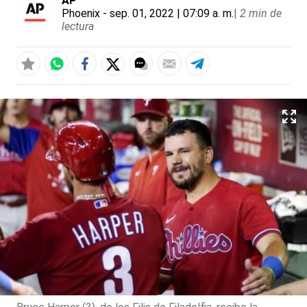
AP
Phoenix
- sep. 01, 2022 | 07:09 a. m.
|
2 min de
lectura