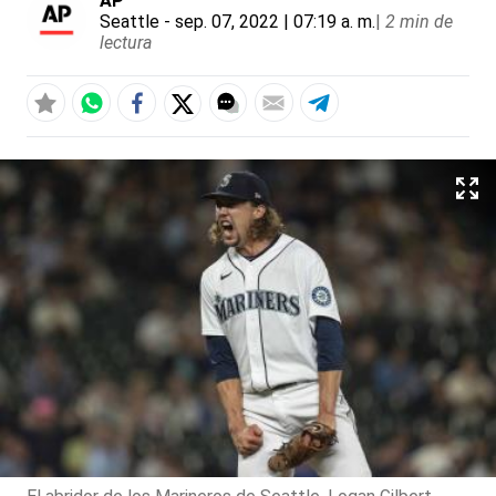
AP
Seattle
- sep. 07, 2022 | 07:19 a. m.
|
2 min de
lectura