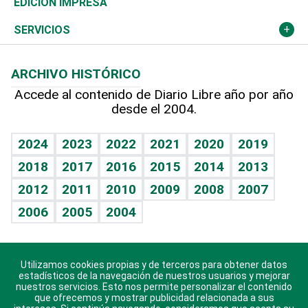
Olimpismo
Noticiero Poteleche
Martes de tecnología
Deportes
EDICIÓN IMPRESA
Resto del mundo
Economía personal
Podcast Arte Libre
Más deportes
Columnistas
Cambio climático
Opinión
SERVICIOS
Macroeconomía
Mi mascota
Resultados deportivos
Lecturas
Planeta
Efemérides
ARCHIVO HISTÓRICO
Hablando con el pediatra
Línea de hit
Más firmas
Hecho en casa
Cumpleaños
Accede al contenido de Diario Libre año por año
desde el 2004.
Diario de nutrición
BRV
Mundo gamer
RSS
Vida y familia
TBT Deportivo
Guía del dinero
Horóscopos
2024
2023
2022
2021
2020
2019
Eñe
2018
2017
2016
2015
2014
2013
Crucigramas
2012
2011
2010
2009
2008
2007
Celebrando la vida
2006
2005
2004
Sin complejos
En pocas palabras
Utilizamos cookies propias y de terceros para obtener datos
Descarga nuestras aplicaciones para Android, iOS y
Escuchando al corazón
estadísticos de la navegación de nuestros usuarios y mejorar
sistema Huawei.
nuestros servicios. Esto nos permite personalizar el contenido
que ofrecemos y mostrar publicidad relacionada a sus
Economía Personal