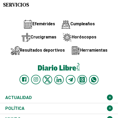
SERVICIOS
Efemérides
Cumpleaños
Crucigramas
Horóscopos
Resultados deportivos
Herramientas
ACTUALIDAD
Nacional
POLÍTICA