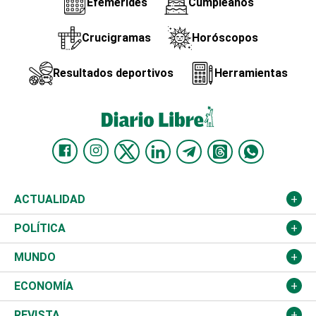
Efemérides
Cumpleaños
Crucigramas
Horóscopos
Resultados deportivos
Herramientas
ACTUALIDAD
Nacional
POLÍTICA
Ciudad
Partidos
MUNDO
Educación
JCE
Estados Unidos
ECONOMÍA
Salud
TSE
América Latina
Finanzas
REVISTA