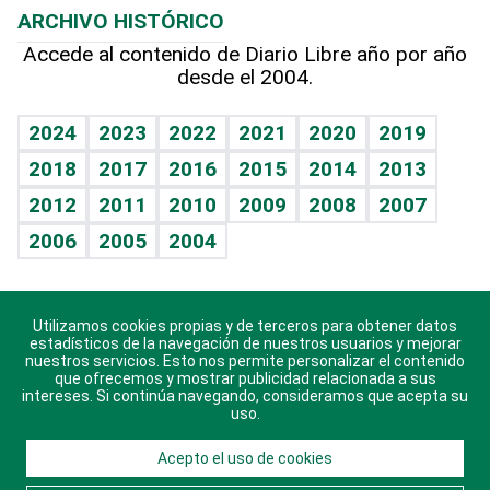
ARCHIVO HISTÓRICO
Hablando con el pediatra
Línea de hit
Más firmas
Hecho en casa
Cumpleaños
Accede al contenido de Diario Libre año por año
desde el 2004.
Diario de nutrición
BRV
Mundo gamer
RSS
Vida y familia
TBT Deportivo
Guía del dinero
Horóscopos
2024
2023
2022
2021
2020
2019
Eñe
2018
2017
2016
2015
2014
2013
Crucigramas
2012
2011
2010
2009
2008
2007
Celebrando la vida
2006
2005
2004
Sin complejos
En pocas palabras
Utilizamos cookies propias y de terceros para obtener datos
Descarga nuestras aplicaciones para Android, iOS y
Escuchando al corazón
estadísticos de la navegación de nuestros usuarios y mejorar
sistema Huawei.
nuestros servicios. Esto nos permite personalizar el contenido
que ofrecemos y mostrar publicidad relacionada a sus
Economía Personal
intereses. Si continúa navegando, consideramos que acepta su
uso.
Consulta Libre
Acepto el uso de cookies
© 2021 Diario Libre, todos los derechos reservados.