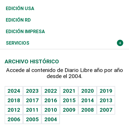
Reportajes
África
Vivienda
Buena Vida
Ciclismo
En Directo
Tecnología
Economía
EDICIÓN USA
Ocenanía
Telecom.
Sociales
Tenis
El Espía
Historia
Revista
EDICIÓN RD
Caribe
Global y variable
Novedades
Olimpismo
Noticiero Poteleche
Martes de tecnología
Deportes
EDICIÓN IMPRESA
Resto del mundo
Economía personal
Podcast Arte Libre
Más deportes
Columnistas
Cambio climático
Opinión
SERVICIOS
Macroeconomía
Mi mascota
Resultados deportivos
Lecturas
Planeta
Efemérides
ARCHIVO HISTÓRICO
Hablando con el pediatra
Línea de hit
Más firmas
Hecho en casa
Cumpleaños
Accede al contenido de Diario Libre año por año
desde el 2004.
Diario de nutrición
BRV
Mundo gamer
RSS
Vida y familia
TBT Deportivo
Guía del dinero
Horóscopos
2024
2023
2022
2021
2020
2019
Eñe
2018
2017
2016
2015
2014
2013
Crucigramas
2012
2011
2010
2009
2008
2007
Celebrando la vida
2006
2005
2004
Sin complejos