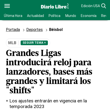
Edición USA
Última Hora
Actualidad
Política
Mundo
Economía
Revis
Portada
Deportes
Béisbol
MLB
SEGUIR TEMA +
Grandes Ligas
introducirá reloj para
lanzadores, bases más
grandes y limitará los
"shifts"
Los ajustes entrarán en vigencia en la
temporada 2023