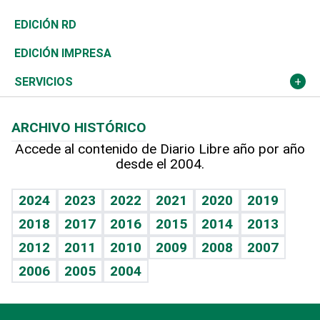
Ocenanía
Telecom.
Sociales
Tenis
El Espía
Historia
Revista
EDICIÓN RD
Caribe
Global y variable
Novedades
Olimpismo
Noticiero Poteleche
Martes de tecnología
Deportes
EDICIÓN IMPRESA
Resto del mundo
Economía personal
Podcast Arte Libre
Más deportes
Columnistas
Cambio climático
Opinión
SERVICIOS
Macroeconomía
Mi mascota
Resultados deportivos
Lecturas
Planeta
Efemérides
ARCHIVO HISTÓRICO
Hablando con el pediatra
Línea de hit
Más firmas
Hecho en casa
Cumpleaños
Accede al contenido de Diario Libre año por año
desde el 2004.
Diario de nutrición
BRV
Mundo gamer
RSS
Vida y familia
TBT Deportivo
Guía del dinero
Horóscopos
2024
2023
2022
2021
2020
2019
Eñe
2018
2017
2016
2015
2014
2013
Crucigramas
2012
2011
2010
2009
2008
2007
Celebrando la vida
2006
2005
2004
Sin complejos
En pocas palabras