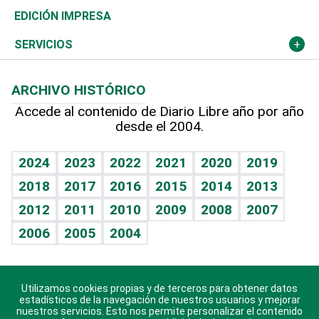
Caribe
Global y variable
Novedades
Olimpismo
Noticiero Poteleche
Martes de tecnología
Deportes
EDICIÓN IMPRESA
Resto del mundo
Economía personal
Podcast Arte Libre
Más deportes
Columnistas
Cambio climático
Opinión
SERVICIOS
Macroeconomía
Mi mascota
Resultados deportivos
Lecturas
Planeta
Efemérides
ARCHIVO HISTÓRICO
Hablando con el pediatra
Línea de hit
Más firmas
Hecho en casa
Cumpleaños
Accede al contenido de Diario Libre año por año
desde el 2004.
Diario de nutrición
BRV
Mundo gamer
RSS
Vida y familia
TBT Deportivo
Guía del dinero
Horóscopos
2024
2023
2022
2021
2020
2019
Eñe
2018
2017
2016
2015
2014
2013
Crucigramas
2012
2011
2010
2009
2008
2007
Celebrando la vida
2006
2005
2004
Sin complejos
En pocas palabras
Utilizamos cookies propias y de terceros para obtener datos
Descarga nuestras aplicaciones para Android, iOS y
Escuchando al corazón
estadísticos de la navegación de nuestros usuarios y mejorar
sistema Huawei.
nuestros servicios. Esto nos permite personalizar el contenido