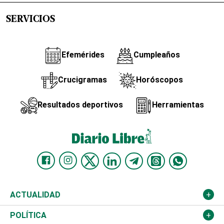
SERVICIOS
Efemérides
Cumpleaños
Crucigramas
Horóscopos
Resultados deportivos
Herramientas
ACTUALIDAD
Nacional
POLÍTICA