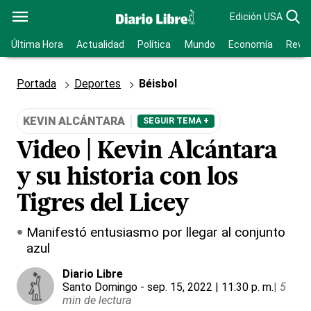
Edición USA
Última Hora
Actualidad
Política
Mundo
Economía
Revis
Portada
Deportes
Béisbol
KEVIN ALCÁNTARA
SEGUIR TEMA +
Video | Kevin Alcántara
y su historia con los
Tigres del Licey
Manifestó entusiasmo por llegar al conjunto
azul
Diario Libre
Santo Domingo
- sep. 15, 2022 | 11:30 p. m.
|
5
min de lectura