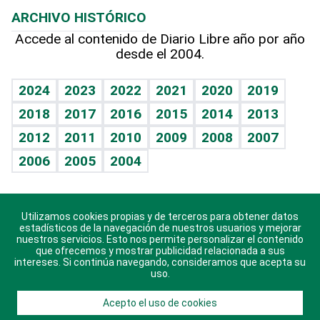
Planeta
Efemérides
ARCHIVO HISTÓRICO
Hablando con el pediatra
Línea de hit
Más firmas
Hecho en casa
Cumpleaños
Accede al contenido de Diario Libre año por año
desde el 2004.
Diario de nutrición
BRV
Mundo gamer
RSS
Vida y familia
TBT Deportivo
Guía del dinero
Horóscopos
2024
2023
2022
2021
2020
2019
Eñe
2018
2017
2016
2015
2014
2013
Crucigramas
2012
2011
2010
2009
2008
2007
Celebrando la vida
2006
2005
2004
Sin complejos
En pocas palabras
Utilizamos cookies propias y de terceros para obtener datos
Descarga nuestras aplicaciones para Android, iOS y
Escuchando al corazón
estadísticos de la navegación de nuestros usuarios y mejorar
sistema Huawei.
nuestros servicios. Esto nos permite personalizar el contenido
que ofrecemos y mostrar publicidad relacionada a sus
Economía Personal
intereses. Si continúa navegando, consideramos que acepta su
uso.
Consulta Libre
Acepto el uso de cookies
© 2021 Diario Libre, todos los derechos reservados.