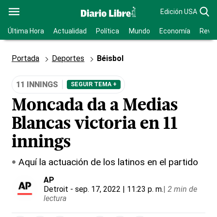
Edición USA
Última Hora
Actualidad
Política
Mundo
Economía
Revis
Portada
Deportes
Béisbol
11 INNINGS
SEGUIR TEMA +
Moncada da a Medias
Blancas victoria en 11
innings
Aquí la actuación de los latinos en el partido
AP
Detroit
- sep. 17, 2022 | 11:23 p. m.
|
2 min de
lectura