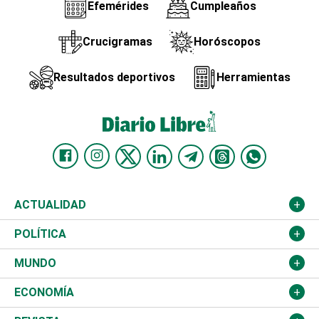
Efemérides
Cumpleaños
Crucigramas
Horóscopos
Resultados deportivos
Herramientas
ACTUALIDAD
Nacional
POLÍTICA
Ciudad
Partidos
MUNDO
Educación
JCE
Estados Unidos
ECONOMÍA