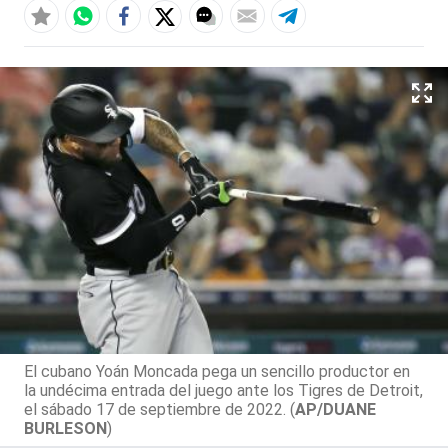
El cubano Yoán Moncada pega un sencillo productor en
la undécima entrada del juego ante los Tigres de Detroit,
el sábado 17 de septiembre de 2022. (
AP/DUANE
BURLESON
)