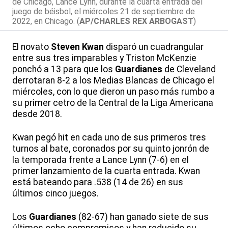
de Chicago, Lance Lynn, durante la cuarta entrada del
juego de béisbol, el miércoles 21 de septiembre de
2022, en Chicago. (
AP/CHARLES REX ARBOGAST
)
El novato
Steven Kwan
disparó un cuadrangular
entre sus tres imparables y Triston McKenzie
ponchó a 13 para que los
Guardianes
de Cleveland
derrotaran 8-2 a los Medias Blancas de Chicago el
miércoles, con lo que dieron un paso más rumbo a
su primer cetro de la Central de la Liga Americana
desde 2018.
Kwan pegó hit en cada uno de sus primeros tres
turnos al bate, coronados por su quinto jonrón de
la temporada frente a Lance Lynn (7-6) en el
primer lanzamiento de la cuarta entrada. Kwan
está bateando para .538 (14 de 26) en sus
últimos cinco juegos.
Los
Guardianes
(82-67) han ganado siete de sus