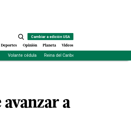
Cambiar a edición USA
Deportes
Opinión
Planeta
Videos
s
Volante cédula
Reina del Caribe
Clausura Juegos Centro
e avanzar a