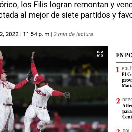
órico, los Filis logran remontan y ven
ctada al mejor de siete partidos y favo
22, 2022 | 11:54 p. m.
|
2 min de lectura
EN P
POLÍ
El C
prov
Matí
DEP
Atle
para
Cent
POLÍ