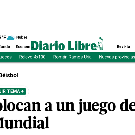
8
°F
Nubes
undo
Economía
Revista
jueces
Relevo 4x100
Román Ramos Uría
Nuevas provincia
Béisbol
UIR TEMA +
colocan a un juego d
Mundial