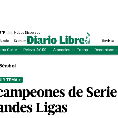
8
°F
Nubes Dispersas
undo
Economía
Revista
ema Corte
Relevo 4x100
Aranceles de Trump
Decomisos d
Béisbol
UIR TEMA +
 campeones de Seri
andes Ligas