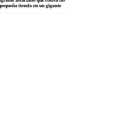
grante asturiano que convirtió
pequeña tienda en un gigante