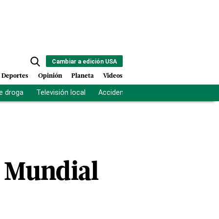
Cambiar a edición USA
Deportes
Opinión
Planeta
Videos
e droga
Televisión local
Accidente Los Ríos
Fuerza antipand
e Mundial