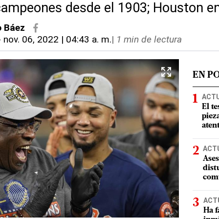
campeones desde el 1903; Houston e
o Báez
-
nov. 06, 2022 | 04:43 a. m.
|
1 min de lectura
EN P
ACT
El te
piez
aten
ACT
Ases
dist
comu
ACT
Ha f