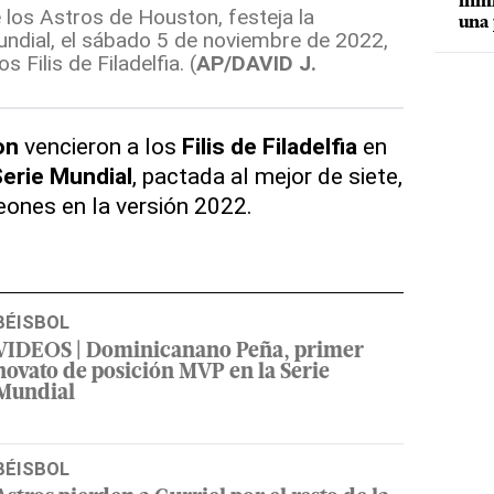
inmi
los Astros de Houston, festeja la
una 
undial, el sábado 5 de noviembre de 2022,
s Filis de Filadelfia. (
AP/DAVID J.
on
vencieron a los
Filis de Filadelfia
en
erie Mundial
, pactada al mejor de siete,
ones en la versión 2022.
BÉISBOL
VIDEOS | Dominicanano Peña, primer
novato de posición MVP en la Serie
Mundial
BÉISBOL