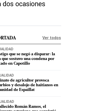
n dos ocasiones
Ver todos
ORTADA
UALIDAD
stigo que se negó a disparar: la
a que sostuvo una condena por
tado en Capotillo
UALIDAD
inato de agricultor provoca
urbios y desalojo de haitianos en
nidad de Espaillat
UALIDAD
allecido Román Ramos, el