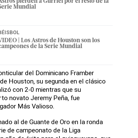
Astros pierden a Gurriel por el resto de la
Serie Mundial
BÉISBOL
VIDEO | Los Astros de Houston son los
campeones de la Serie Mundial
onticular del Dominicano Framber
a de Houston, su segunda en el clásico
alizó con 2-0 mientras que su
orto novato Jeremy Peña, fue
gador Más Valioso.
ado al de Guante de Oro en la ronda
rie de campeonato de la Liga