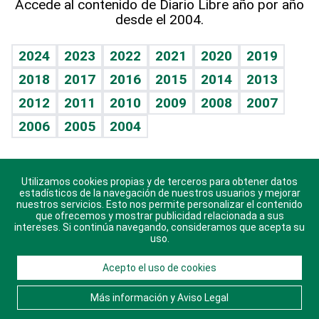
Accede al contenido de Diario Libre año por año
desde el 2004.
Diario de nutrición
BRV
Mundo gamer
RSS
Vida y familia
TBT Deportivo
Guía del dinero
Horóscopos
2024
2023
2022
2021
2020
2019
Eñe
2018
2017
2016
2015
2014
2013
Crucigramas
2012
2011
2010
2009
2008
2007
Celebrando la vida
2006
2005
2004
Sin complejos
En pocas palabras
Utilizamos cookies propias y de terceros para obtener datos
Descarga nuestras aplicaciones para Android, iOS y
Escuchando al corazón
estadísticos de la navegación de nuestros usuarios y mejorar
sistema Huawei.
nuestros servicios. Esto nos permite personalizar el contenido
que ofrecemos y mostrar publicidad relacionada a sus
Economía Personal
intereses. Si continúa navegando, consideramos que acepta su
uso.
Consulta Libre
Acepto el uso de cookies
© 2021 Diario Libre, todos los derechos reservados.
Consulta el
Aviso Legal
. Ponte en
Contacto
con
Más información y Aviso Legal
nosotros y conoce más sobre Diario Libre