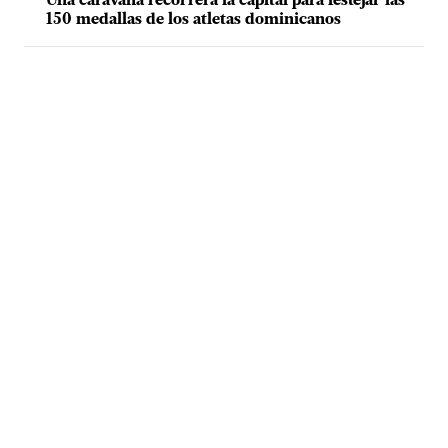
Una caravana recorrerá la capital para festejar las
150 medallas de los atletas dominicanos