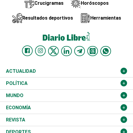
Crucigramas
Horóscopos
Resultados deportivos
Herramientas
ACTUALIDAD
Nacional
POLÍTICA
Ciudad
Partidos
MUNDO
Educación
JCE
Estados Unidos
ECONOMÍA
Salud
TSE
América Latina
Finanzas
REVISTA
Justicia
Congreso Nacional
Haití
Turismo
Música
DEPORTES