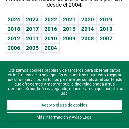
desde el 2004.
Diario de nutrición
BRV
Mundo gamer
RSS
Vida y familia
TBT Deportivo
Guía del dinero
Horóscopos
2024
2023
2022
2021
2020
2019
Eñe
2018
2017
2016
2015
2014
2013
Crucigramas
2012
2011
2010
2009
2008
2007
Celebrando la vida
2006
2005
2004
Sin complejos
En pocas palabras
Utilizamos cookies propias y de terceros para obtener datos
Descarga nuestras aplicaciones para Android, iOS y
Escuchando al corazón
estadísticos de la navegación de nuestros usuarios y mejorar
sistema Huawei.
nuestros servicios. Esto nos permite personalizar el contenido
que ofrecemos y mostrar publicidad relacionada a sus
Economía Personal
intereses. Si continúa navegando, consideramos que acepta su
uso.
Consulta Libre
Acepto el uso de cookies
© 2021 Diario Libre, todos los derechos reservados.
Consulta el
Aviso Legal
. Ponte en
Contacto
con
Más información y Aviso Legal
nosotros y conoce más sobre Diario Libre