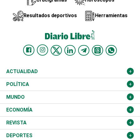
Resultados deportivos
Herramientas
ACTUALIDAD
Nacional
POLÍTICA
Ciudad
Partidos
MUNDO
Educación
JCE
Estados Unidos
ECONOMÍA
Salud
TSE
América Latina
Finanzas
REVISTA
Justicia
Congreso Nacional
Haití
Turismo
Música
DEPORTES