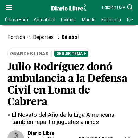
Edición USA
Última Hora
Actualidad
Política
Mundo
Economía
Revis
Portada
Deportes
Béisbol
GRANDES LIGAS
SEGUIR TEMA +
Julio Rodríguez donó
ambulancia a la Defensa
Civil en Loma de
Cabrera
El Novato del Año de la Liga Americana
también repartió juguetes a niños
Diario Libre