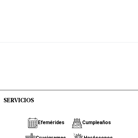
SERVICIOS
Efemérides
Cumpleaños
Crucigramas
Horóscopos