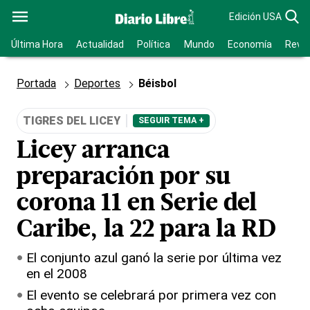
Edición USA
Última Hora
Actualidad
Política
Mundo
Economía
Revis
Portada
Deportes
Béisbol
TIGRES DEL LICEY
SEGUIR TEMA +
Licey arranca
preparación por su
corona 11 en Serie del
Caribe, la 22 para la RD
El conjunto azul ganó la serie por última vez
en el 2008
El evento se celebrará por primera vez con