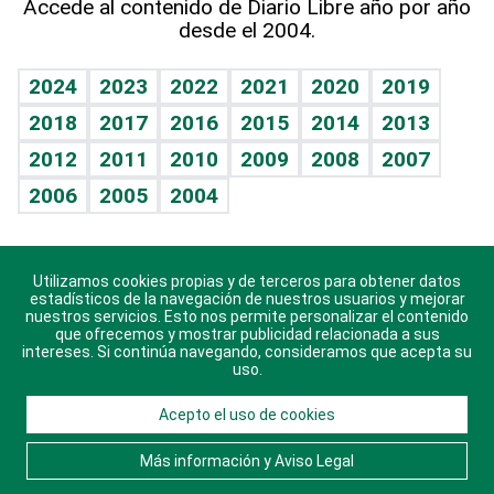
Accede al contenido de Diario Libre año por año
desde el 2004.
Diario de nutrición
BRV
Mundo gamer
RSS
Vida y familia
TBT Deportivo
Guía del dinero
Horóscopos
2024
2023
2022
2021
2020
2019
Eñe
2018
2017
2016
2015
2014
2013
Crucigramas
2012
2011
2010
2009
2008
2007
Celebrando la vida
2006
2005
2004
Sin complejos
En pocas palabras
Utilizamos cookies propias y de terceros para obtener datos
Descarga nuestras aplicaciones para Android, iOS y
Escuchando al corazón
estadísticos de la navegación de nuestros usuarios y mejorar
sistema Huawei.
nuestros servicios. Esto nos permite personalizar el contenido
que ofrecemos y mostrar publicidad relacionada a sus
Economía Personal
intereses. Si continúa navegando, consideramos que acepta su
uso.
Consulta Libre
Acepto el uso de cookies
© 2021 Diario Libre, todos los derechos reservados.
Consulta el
Aviso Legal
. Ponte en
Contacto
con
Más información y Aviso Legal
nosotros y conoce más sobre Diario Libre