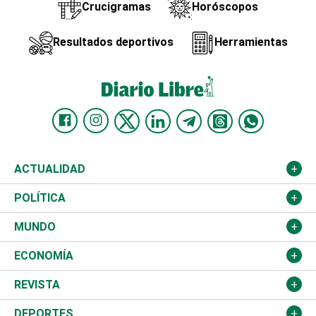
Crucigramas
Horóscopos
Resultados deportivos
Herramientas
ACTUALIDAD
Nacional
POLÍTICA
Ciudad
Partidos
MUNDO
Educación
JCE
Estados Unidos
ECONOMÍA
Salud
TSE
América Latina
Finanzas
REVISTA
Justicia
Congreso Nacional
Haití
Turismo
Música
DEPORTES