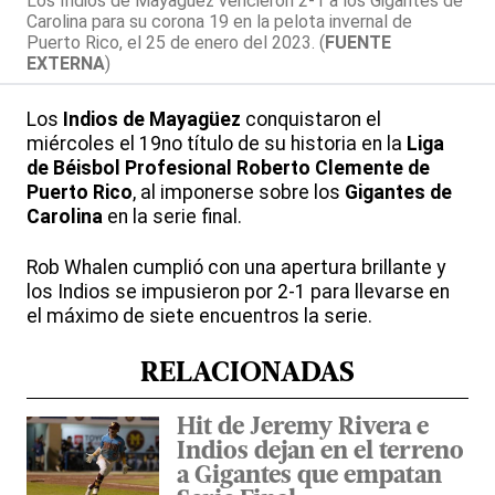
Los Indios de Mayagüez vencieron 2-1 a los Gigantes de
Carolina para su corona 19 en la pelota invernal de
Puerto Rico, el 25 de enero del 2023. (
FUENTE
EXTERNA
)
Los
Indios de Mayagüez
conquistaron el
miércoles el 19no título de su historia en la
Liga
de Béisbol Profesional Roberto Clemente de
Puerto Rico
, al imponerse sobre los
Gigantes de
Carolina
en la serie final.
Rob Whalen cumplió con una apertura brillante y
los Indios se impusieron por 2-1 para llevarse en
el máximo de siete encuentros la serie.
RELACIONADAS
Hit de Jeremy Rivera e
Indios dejan en el terreno
a Gigantes que empatan