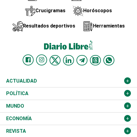
Crucigramas
Horóscopos
Resultados deportivos
Herramientas
ACTUALIDAD
Nacional
POLÍTICA
Ciudad
Partidos
MUNDO
Educación
JCE
Estados Unidos
ECONOMÍA
Salud
TSE
América Latina
Finanzas
REVISTA