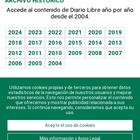
ARCHIVO HISTÓRICO
Hablando con el pediatra
Línea de hit
Más firmas
Hecho en casa
Cumpleaños
Accede al contenido de Diario Libre año por año
desde el 2004.
Diario de nutrición
BRV
Mundo gamer
RSS
Vida y familia
TBT Deportivo
Guía del dinero
Horóscopos
2024
2023
2022
2021
2020
2019
Eñe
2018
2017
2016
2015
2014
2013
Crucigramas
2012
2011
2010
2009
2008
2007
Celebrando la vida
2006
2005
2004
Sin complejos
En pocas palabras
Utilizamos cookies propias y de terceros para obtener datos
Descarga nuestras aplicaciones para Android, iOS y
Escuchando al corazón
estadísticos de la navegación de nuestros usuarios y mejorar
sistema Huawei.
nuestros servicios. Esto nos permite personalizar el contenido
que ofrecemos y mostrar publicidad relacionada a sus
Economía Personal
intereses. Si continúa navegando, consideramos que acepta su
uso.
Consulta Libre
Acepto el uso de cookies
© 2021 Diario Libre, todos los derechos reservados.
Consulta el
Aviso Legal
. Ponte en
Contacto
con
Más información y Aviso Legal