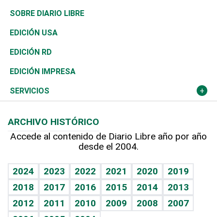
José Boquete
Asia
Consumo
Belleza
Golf
De buena tinta
Clima
Mundo
SOBRE DIARIO LIBRE
Reportajes
África
Vivienda
Buena Vida
Ciclismo
En Directo
Tecnología
Economía
EDICIÓN USA
Ocenanía
Telecom.
Sociales
Tenis
El Espía
Historia
Revista
EDICIÓN RD
Caribe
Global y variable
Novedades
Olimpismo
Noticiero Poteleche
Martes de tecnología
Deportes
EDICIÓN IMPRESA
Resto del mundo
Economía personal
Podcast Arte Libre
Más deportes
Columnistas
Cambio climático
Opinión
SERVICIOS
Macroeconomía
Mi mascota
Resultados deportivos
Lecturas
Planeta
Efemérides
ARCHIVO HISTÓRICO
Hablando con el pediatra
Línea de hit
Más firmas
Hecho en casa
Cumpleaños
Accede al contenido de Diario Libre año por año
desde el 2004.
Diario de nutrición
BRV
Mundo gamer
RSS
Vida y familia
TBT Deportivo
Guía del dinero
Horóscopos
2024
2023
2022
2021
2020
2019
Eñe
2018
2017
2016
2015
2014
2013
Crucigramas
2012
2011
2010
2009
2008
2007
Celebrando la vida