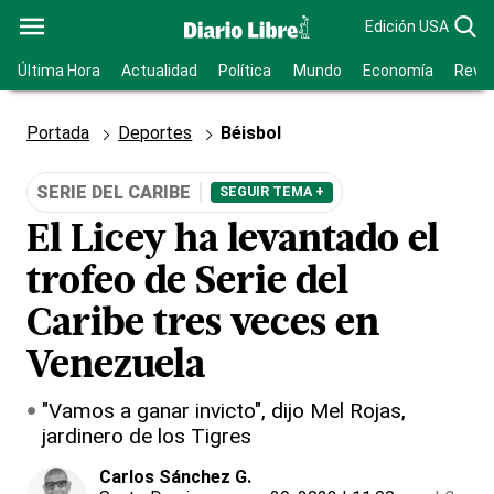
Edición USA
Última Hora
Actualidad
Política
Mundo
Economía
Revis
Portada
Deportes
Béisbol
SERIE DEL CARIBE
SEGUIR TEMA +
El Licey ha levantado el
trofeo de Serie del
Caribe tres veces en
Venezuela
"Vamos a ganar invicto", dijo Mel Rojas,
jardinero de los Tigres
Carlos Sánchez G.