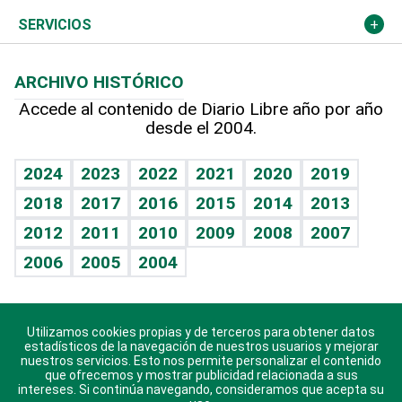
Resto del mundo
Economía personal
Podcast Arte Libre
Más deportes
Columnistas
Cambio climático
Opinión
SERVICIOS
Macroeconomía
Mi mascota
Resultados deportivos
Lecturas
Planeta
Efemérides
ARCHIVO HISTÓRICO
Hablando con el pediatra
Línea de hit
Más firmas
Hecho en casa
Cumpleaños
Accede al contenido de Diario Libre año por año
desde el 2004.
Diario de nutrición
BRV
Mundo gamer
RSS
Vida y familia
TBT Deportivo
Guía del dinero
Horóscopos
2024
2023
2022
2021
2020
2019
Eñe
2018
2017
2016
2015
2014
2013
Crucigramas
2012
2011
2010
2009
2008
2007
Celebrando la vida
2006
2005
2004
Sin complejos
En pocas palabras
Utilizamos cookies propias y de terceros para obtener datos
Descarga nuestras aplicaciones para Android, iOS y
Escuchando al corazón
estadísticos de la navegación de nuestros usuarios y mejorar
sistema Huawei.
nuestros servicios. Esto nos permite personalizar el contenido
que ofrecemos y mostrar publicidad relacionada a sus
Economía Personal
intereses. Si continúa navegando, consideramos que acepta su