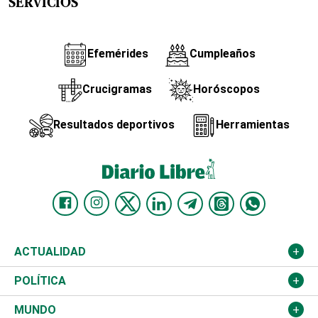
SERVICIOS
Efemérides
Cumpleaños
Crucigramas
Horóscopos
Resultados deportivos
Herramientas
ACTUALIDAD
Nacional
POLÍTICA
Ciudad
Partidos
MUNDO