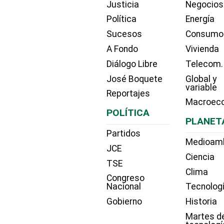
Justicia
Negocios
Política
Energía
Sucesos
Consumo
A Fondo
Vivienda
Diálogo Libre
Telecom.
José Boquete
Global y
variable
Reportajes
Macroec
POLÍTICA
PLANET
Partidos
Medioam
JCE
Ciencia
TSE
Clima
Congreso
Nacional
Tecnolog
Gobierno
Historia
Martes d