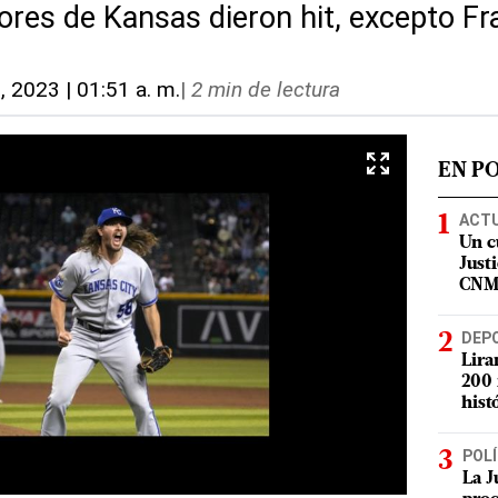
ores de Kansas dieron hit, excepto F
, 2023 | 01:51 a. m.
|
2 min de lectura
EN P
ACT
Un c
Justi
CN
DEP
Lira
200 
hist
POLÍ
La J