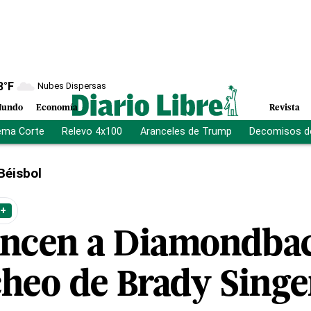
8
°F
Nubes Dispersas
undo
Economía
Revista
ema Corte
Relevo 4x100
Aranceles de Trump
Decomisos d
Béisbol
 +
encen a Diamondba
cheo de Brady Singe