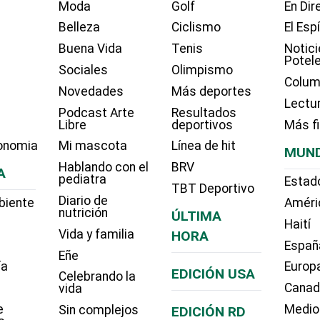
Moda
Golf
En Dir
Belleza
Ciclismo
El Esp
Buena Vida
Tenis
Notici
Potel
Sociales
Olimpismo
Colum
Novedades
Más deportes
Lectu
Podcast Arte
Resultados
Libre
deportivos
Más f
onomia
Mi mascota
Línea de hit
MUN
Hablando con el
BRV
A
pediatra
Estad
TBT Deportivo
Diario de
biente
Améri
nutrición
ÚLTIMA
Haití
Vida y familia
HORA
Españ
Eñe
ía
Europ
EDICIÓN USA
Celebrando la
Cana
vida
e
Medio
Sin complejos
EDICIÓN RD