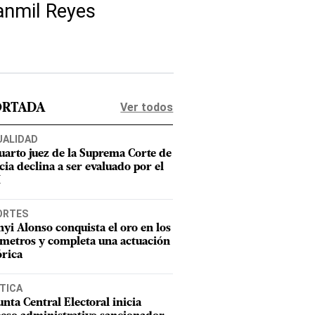
ranmil Reyes
Ver todos
ORTADA
UALIDAD
uarto juez de la Suprema Corte de
cia declina a ser evaluado por el
M
ORTES
nyi Alonso conquista el oro en los
metros y completa una actuación
órica
TICA
unta Central Electoral inicia