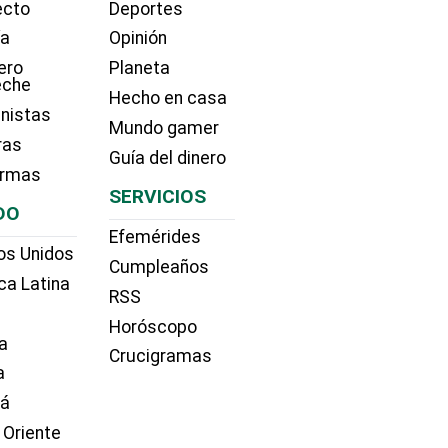
ecto
Deportes
ía
Opinión
ero
Planeta
eche
Hecho en casa
nistas
Mundo gamer
ras
Guía del dinero
irmas
SERVICIOS
DO
Efemérides
os Unidos
Cumpleaños
ca Latina
RSS
Horóscopo
a
Crucigramas
a
dá
 Oriente