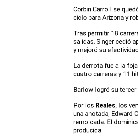
Corbin Carroll se qued
ciclo para Arizona y r
Tras permitir 18 carrer
salidas, Singer cedió a
y mejoró su efectividad
La derrota fue a la foj
cuatro carreras y 11 hi
Barlow logró su terce
Por los
Reales
, los v
una anotada; Edward Ol
remolcada. El dominic
producida.