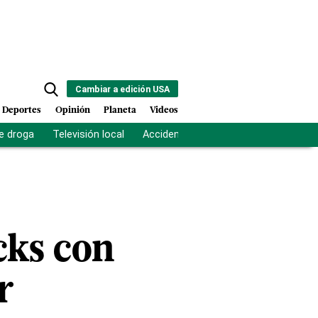
Cambiar a edición USA
Deportes
Opinión
Planeta
Videos
e droga
Televisión local
Accidente Los Ríos
Fuerza antipand
cks con
r