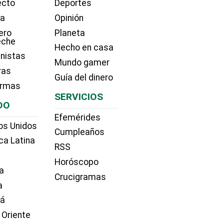
ecto
Deportes
ía
Opinión
ero
Planeta
eche
Hecho en casa
nistas
Mundo gamer
ras
Guía del dinero
irmas
SERVICIOS
DO
Efemérides
os Unidos
Cumpleaños
ca Latina
RSS
Horóscopo
a
Crucigramas
a
dá
 Oriente