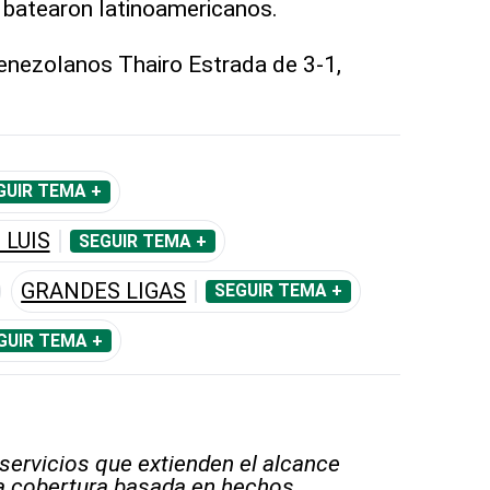
 batearon latinoamericanos.
venezolanos Thairo Estrada de 3-1,
GUIR TEMA +
 LUIS
SEGUIR TEMA +
GRANDES LIGAS
SEGUIR TEMA +
GUIR TEMA +
 servicios que extienden el alcance
la cobertura basada en hechos