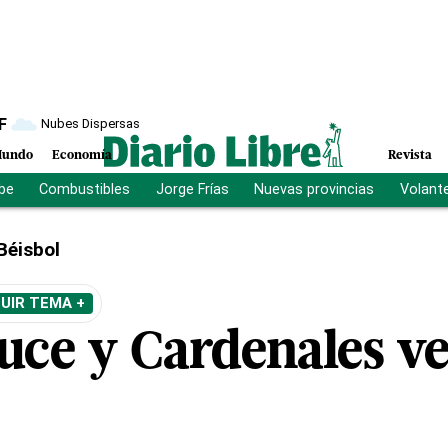
F
Nubes Dispersas
undo
Economía
Revista
ibe
Combustibles
Jorge Frías
Nuevas provincias
Volant
Béisbol
UIR TEMA +
luce y Cardenales v