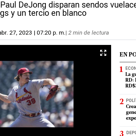
 Paul DeJong disparan sendos vuelace
ngs y un tercio en blanco
abr. 27, 2023 | 07:20 p. m.
|
2 min de lectura
EN P
ECO
La g
RD: 
RD$5
POLÍ
Crea
gene
expe
DEP