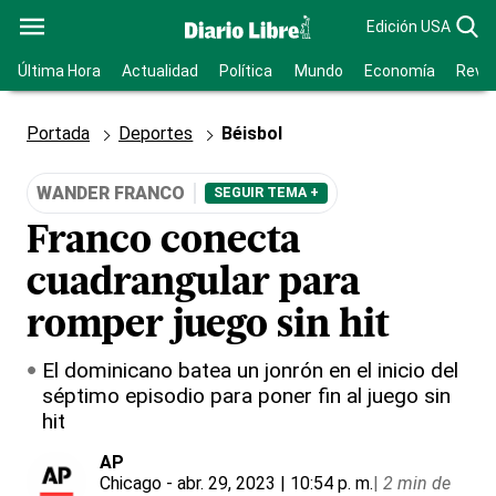
Edición USA
Última Hora
Actualidad
Política
Mundo
Economía
Revis
Portada
Deportes
Béisbol
WANDER FRANCO
SEGUIR TEMA +
Franco conecta
cuadrangular para
romper juego sin hit
El dominicano batea un jonrón en el inicio del
séptimo episodio para poner fin al juego sin
hit
AP
Chicago
- abr. 29, 2023 | 10:54 p. m.
|
2 min de