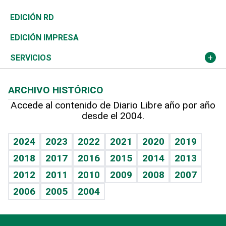
Ocenanía
Telecom.
Sociales
Tenis
El Espía
Historia
Revista
EDICIÓN RD
Caribe
Global y variable
Novedades
Olimpismo
Noticiero Poteleche
Martes de tecnología
Deportes
EDICIÓN IMPRESA
Resto del mundo
Economía personal
Podcast Arte Libre
Más deportes
Columnistas
Cambio climático
Opinión
SERVICIOS
Macroeconomía
Mi mascota
Resultados deportivos
Lecturas
Planeta
Efemérides
ARCHIVO HISTÓRICO
Hablando con el pediatra
Línea de hit
Más firmas
Hecho en casa
Cumpleaños
Accede al contenido de Diario Libre año por año
desde el 2004.
Diario de nutrición
BRV
Mundo gamer
RSS
Vida y familia
TBT Deportivo
Guía del dinero
Horóscopos
2024
2023
2022
2021
2020
2019
Eñe
2018
2017
2016
2015
2014
2013
Crucigramas
2012
2011
2010
2009
2008
2007
Celebrando la vida
2006
2005
2004
Sin complejos
En pocas palabras