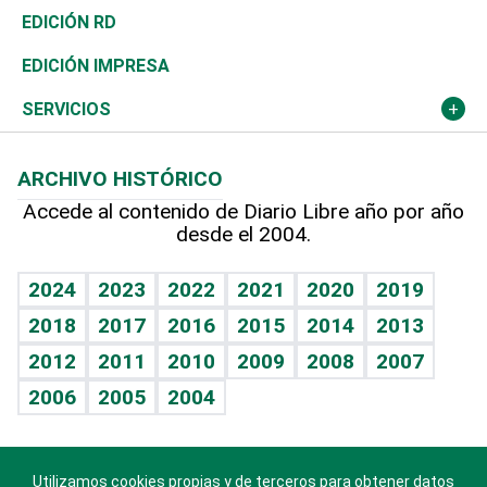
Ocenanía
Telecom.
Sociales
Tenis
El Espía
Historia
Revista
EDICIÓN RD
Caribe
Global y variable
Novedades
Olimpismo
Noticiero Poteleche
Martes de tecnología
Deportes
EDICIÓN IMPRESA
Resto del mundo
Economía personal
Podcast Arte Libre
Más deportes
Columnistas
Cambio climático
Opinión
SERVICIOS
Macroeconomía
Mi mascota
Resultados deportivos
Lecturas
Planeta
Efemérides
ARCHIVO HISTÓRICO
Hablando con el pediatra
Línea de hit
Más firmas
Hecho en casa
Cumpleaños
Accede al contenido de Diario Libre año por año
desde el 2004.
Diario de nutrición
BRV
Mundo gamer
RSS
Vida y familia
TBT Deportivo
Guía del dinero
Horóscopos
2024
2023
2022
2021
2020
2019
Eñe
2018
2017
2016
2015
2014
2013
Crucigramas
2012
2011
2010
2009
2008
2007
Celebrando la vida
2006
2005
2004
Sin complejos
En pocas palabras
Utilizamos cookies propias y de terceros para obtener datos