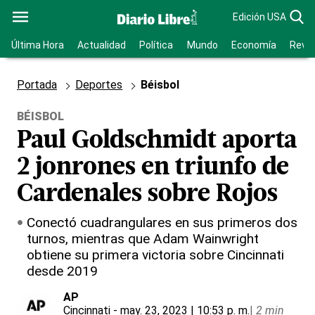
Edición USA
Última Hora
Actualidad
Política
Mundo
Economía
Revis
Portada
Deportes
Béisbol
BÉISBOL
Paul Goldschmidt aporta
2 jonrones en triunfo de
Cardenales sobre Rojos
Conectó cuadrangulares en sus primeros dos
turnos, mientras que Adam Wainwright
obtiene su primera victoria sobre Cincinnati
desde 2019
AP
Cincinnati
- may. 23, 2023 | 10:53 p. m.
|
2 min