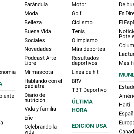
Farándula
Motor
De bue
Moda
Golf
En Dir
Belleza
Ciclismo
El Esp
Buena Vida
Tenis
Notici
Potel
Sociales
Olimpismo
Colum
Novedades
Más deportes
Lectu
Podcast Arte
Resultados
Libre
deportivos
Más f
onomia
Mi mascota
Línea de hit
MUN
Hablando con el
BRV
A
pediatra
Estad
TBT Deportivo
Diario de
biente
Améri
nutrición
ÚLTIMA
Haití
Vida y familia
HORA
Españ
Eñe
ía
Europ
EDICIÓN USA
Celebrando la
Cana
vida