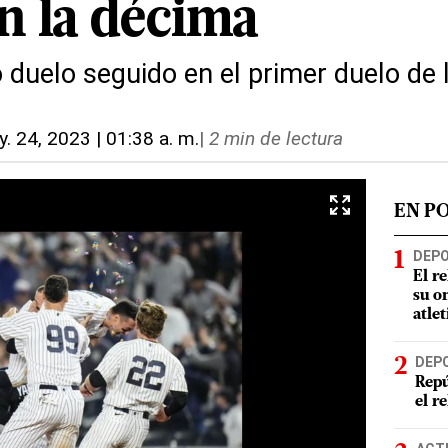
en la décima
duelo seguido en el primer duelo de l
. 24, 2023 | 01:38 a. m.
|
2 min de lectura
EN P
DEP
El r
su o
atle
DEP
Repú
el r