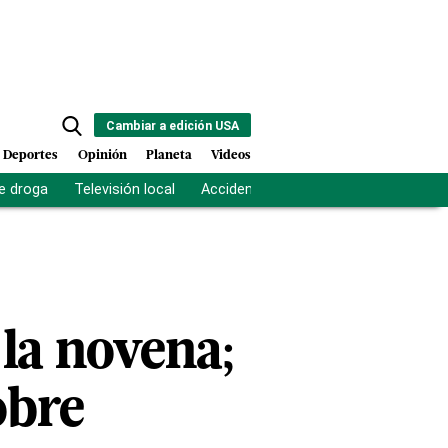
Cambiar a edición USA
Deportes
Opinión
Planeta
Videos
e droga
Televisión local
Accidente Los Ríos
Fuerza antipand
la novena;
obre