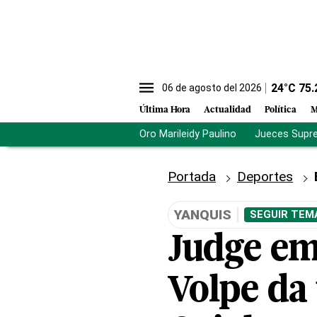
24
°C
75.
06 de agosto del 2026
Última Hora
Actualidad
Política
M
Oro Marileidy Paulino
Jueces Supr
Portada
Deportes
YANQUIS
SEGUIR TEM
Judge em
Volpe da 