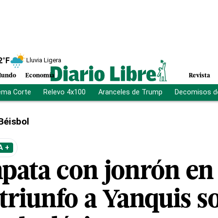
2
°F
Lluvia Ligera
undo
Economía
Revista
ema Corte
Relevo 4x100
Aranceles de Trump
Decomisos d
Béisbol
A +
pata con jonrón en 
triunfo a Yanquis s