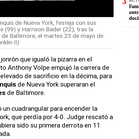
ACT
Fami
entr
deci
nquis de Nueva York, festeja con sus
(99) y Harrison Bader (22), tras la
es de Baltimore, el martes 23 de mayo de
klin II)
jonrón que igualó la pizarra en el
ato Anthony Volpe empujó la carrera de
elevado de sacrificio en la décima, para
nquis
de Nueva York superaran el
es
de Baltimore.
 un cuadrangular para encender la
rk, que perdía por 4-0. Judge rescató a
ubiera sido su primera derrota en 11
ada.