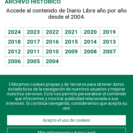
ARCHIVO HISTÓRICO
Hablando con el pediatra
Línea de hit
Más firmas
Hecho en casa
Cumpleaños
Accede al contenido de Diario Libre año por año
desde el 2004.
Diario de nutrición
BRV
Mundo gamer
RSS
Vida y familia
TBT Deportivo
Guía del dinero
Horóscopos
2024
2023
2022
2021
2020
2019
Eñe
2018
2017
2016
2015
2014
2013
Crucigramas
2012
2011
2010
2009
2008
2007
Celebrando la vida
2006
2005
2004
Sin complejos
En pocas palabras
Utilizamos cookies propias y de terceros para obtener datos
Descarga nuestras aplicaciones para Android, iOS y
Escuchando al corazón
estadísticos de la navegación de nuestros usuarios y mejorar
sistema Huawei.
nuestros servicios. Esto nos permite personalizar el contenido
que ofrecemos y mostrar publicidad relacionada a sus
Economía Personal
intereses. Si continúa navegando, consideramos que acepta su
uso.
Consulta Libre
Acepto el uso de cookies
© 2021 Diario Libre, todos los derechos reservados.
Consulta el
Aviso Legal
. Ponte en
Contacto
con
Más información y Aviso Legal