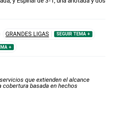
da; y Espinal de 3-1, una anotada y dos
GRANDES LIGAS
SEGUIR TEMA +
EMA +
 servicios que extienden el alcance
la cobertura basada en hechos