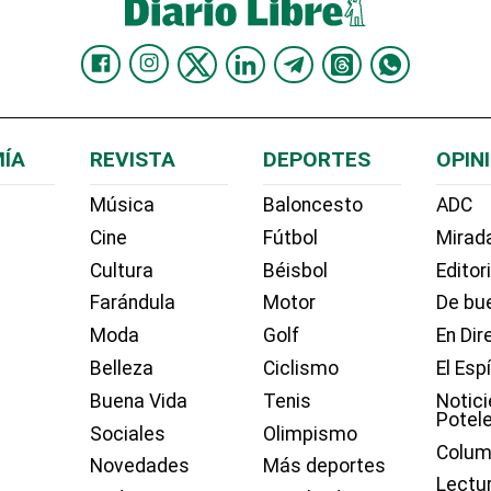
ÍA
REVISTA
DEPORTES
OPIN
Música
Baloncesto
ADC
Cine
Fútbol
Mirada
Cultura
Béisbol
Editor
Farándula
Motor
De bue
Moda
Golf
En Dir
Belleza
Ciclismo
El Esp
Buena Vida
Tenis
Notici
Potel
Sociales
Olimpismo
Colum
Novedades
Más deportes
Lectu