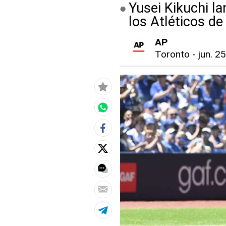
Yusei Kikuchi la
los Atléticos d
AP
Toronto
-
jun. 2