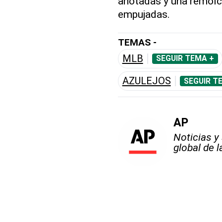
anotadas y una remolca
empujadas.
TEMAS -
MLB
SEGUIR TEMA +
AZULEJOS
SEGUIR T
AP
Noticias y
global de 