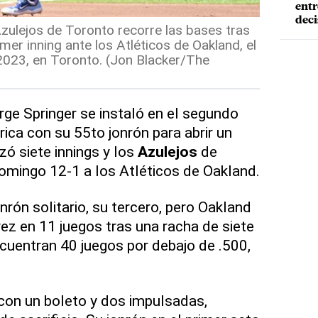
entr
deci
zulejos de Toronto recorre las bases tras
imer inning ante los Atléticos de Oakland, el
2023, en Toronto. (Jon Blacker/The
 Springer se instaló en el segundo
órica con su 55to jonrón para abrir un
nzó siete innings y los
Azulejos
de
omingo 12-1 a los Atléticos de Oakland.
rón solitario, su tercero, pero Oakland
z en 11 juegos tras una racha de siete
ncuentran 40 juegos por debajo de .500,
 con un boleto y dos impulsadas,