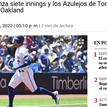
nza siete innings y los Azulejos de To
e Oakland
5, 2023 | 05:10 p. m.
|
2 min de lectura
EN P
DEP
El r
su o
atle
DEP
Repú
el r
ACT
Fami