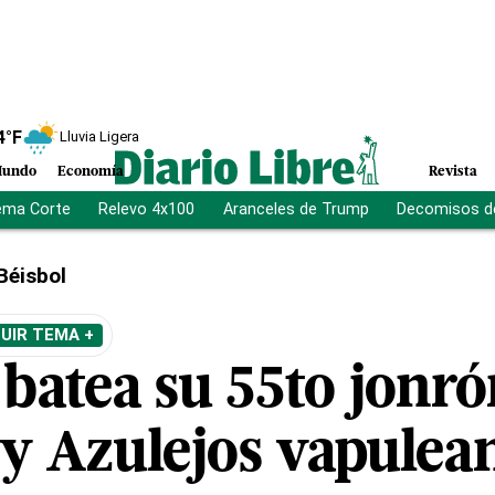
4
°F
Lluvia Ligera
undo
Economía
Revista
ema Corte
Relevo 4x100
Aranceles de Trump
Decomisos d
Béisbol
UIR TEMA +
 batea su 55to jonr
y Azulejos vapulean