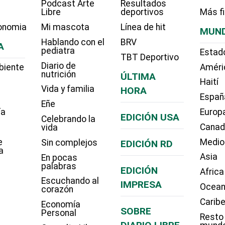
Podcast Arte
Resultados
Libre
deportivos
Más f
onomia
Mi mascota
Línea de hit
MUN
Hablando con el
BRV
A
pediatra
Estad
TBT Deportivo
Diario de
biente
Améri
nutrición
ÚLTIMA
Haití
Vida y familia
HORA
Españ
Eñe
ía
Europ
EDICIÓN USA
Celebrando la
Cana
vida
e
Medio
Sin complejos
EDICIÓN RD
a
Asia
En pocas
palabras
EDICIÓN
Africa
Escuchando al
IMPRESA
Ocean
corazón
Carib
Economía
SOBRE
Personal
Resto