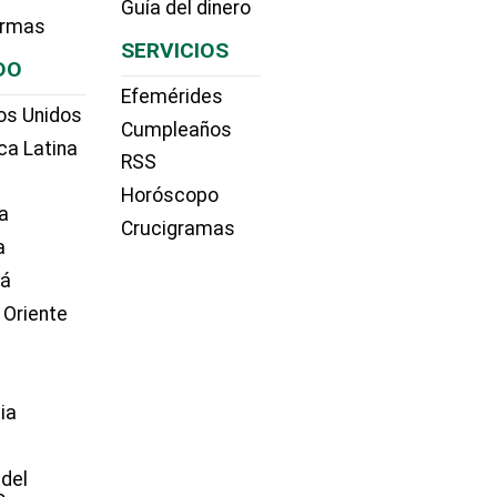
Guía del dinero
irmas
SERVICIOS
DO
Efemérides
os Unidos
Cumpleaños
ca Latina
RSS
Horóscopo
a
Crucigramas
a
dá
 Oriente
ia
e
 del