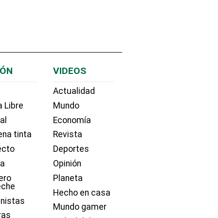
IÓN
VIDEOS
Actualidad
 Libre
Mundo
ial
Economía
na tinta
Revista
ecto
Deportes
ía
Opinión
ero
Planeta
eche
Hecho en casa
nistas
Mundo gamer
ras