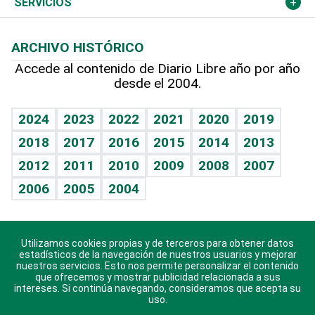
Más deportes
Columnistas
Cambio climático
Opinión
SERVICIOS
Macroeconomía
Mi mascota
Resultados deportivos
Lecturas
Planeta
Efemérides
ARCHIVO HISTÓRICO
Hablando con el pediatra
Línea de hit
Más firmas
Hecho en casa
Cumpleaños
Accede al contenido de Diario Libre año por año
desde el 2004.
Diario de nutrición
BRV
Mundo gamer
RSS
Vida y familia
TBT Deportivo
Guía del dinero
Horóscopos
2024
2023
2022
2021
2020
2019
Eñe
2018
2017
2016
2015
2014
2013
Crucigramas
2012
2011
2010
2009
2008
2007
Celebrando la vida
2006
2005
2004
Sin complejos
En pocas palabras
Utilizamos cookies propias y de terceros para obtener datos
Descarga nuestras aplicaciones para Android, iOS y
Escuchando al corazón
estadísticos de la navegación de nuestros usuarios y mejorar
sistema Huawei.
nuestros servicios. Esto nos permite personalizar el contenido
que ofrecemos y mostrar publicidad relacionada a sus
Economía Personal
intereses. Si continúa navegando, consideramos que acepta su
uso.
Consulta Libre