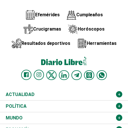
Efemérides
Cumpleaños
Crucigramas
Horóscopos
Resultados deportivos
Herramientas
ACTUALIDAD
Nacional
POLÍTICA
Ciudad
Partidos
MUNDO