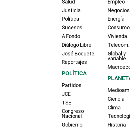
Salud
Empleo
Justicia
Negocios
Política
Energía
Sucesos
Consumo
A Fondo
Vivienda
Diálogo Libre
Telecom.
José Boquete
Global y
variable
Reportajes
Macroec
POLÍTICA
PLANET
Partidos
Medioam
JCE
Ciencia
TSE
Clima
Congreso
Nacional
Tecnolog
Gobierno
Historia