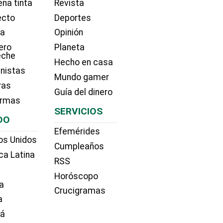
na tinta
Revista
ecto
Deportes
ía
Opinión
ero
Planeta
eche
Hecho en casa
nistas
Mundo gamer
ras
Guía del dinero
irmas
SERVICIOS
DO
Efemérides
os Unidos
Cumpleaños
ca Latina
RSS
Horóscopo
a
Crucigramas
a
dá