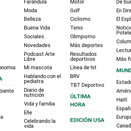
Farándula
Motor
De bue
Moda
Golf
En Dir
Belleza
Ciclismo
El Esp
Buena Vida
Tenis
Notici
Potel
Sociales
Olimpismo
Colum
Novedades
Más deportes
Lectu
Podcast Arte
Resultados
Libre
deportivos
Más f
onomia
Mi mascota
Línea de hit
MUN
Hablando con el
BRV
A
pediatra
Estad
TBT Deportivo
Diario de
biente
Améri
nutrición
ÚLTIMA
Haití
Vida y familia
HORA
Españ
Eñe
ía
Europ
EDICIÓN USA
Celebrando la
Cana
vida