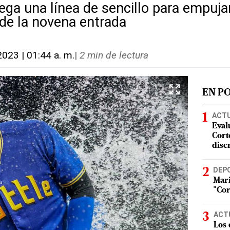
ega una línea de sencillo para empuja
 de la novena entrada
 2023 | 01:44 a. m.
|
2 min de lectura
EN P
ACT
Eval
Corte
disc
DEP
Mari
"Cor
ACT
Los