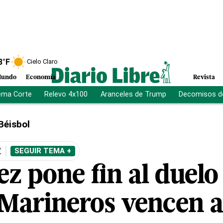
8
°F
Cielo Claro
undo
Economía
Revista
ema Corte
Relevo 4x100
Aranceles de Trump
Decomisos d
Béisbol
Z
SEGUIR TEMA +
z pone fin al duelo
 Marineros vencen a