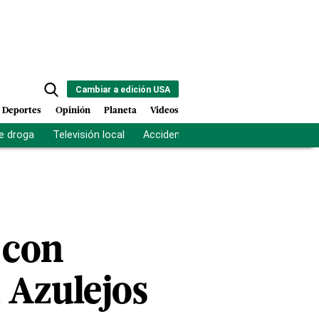
Cambiar a edición USA
Deportes
Opinión
Planeta
Videos
e droga
Televisión local
Accidente Los Ríos
Fuerza antipand
 con
 Azulejos