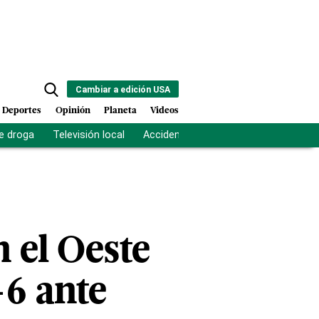
Cambiar a edición USA
Deportes
Opinión
Planeta
Videos
e droga
Televisión local
Accidente Los Ríos
Fuerza antipand
n el Oeste
-6 ante