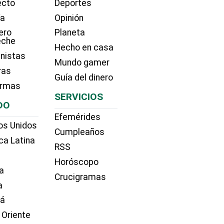
ecto
Deportes
ía
Opinión
ero
Planeta
eche
Hecho en casa
nistas
Mundo gamer
ras
Guía del dinero
irmas
SERVICIOS
DO
Efemérides
os Unidos
Cumpleaños
ca Latina
RSS
Horóscopo
a
Crucigramas
a
dá
 Oriente