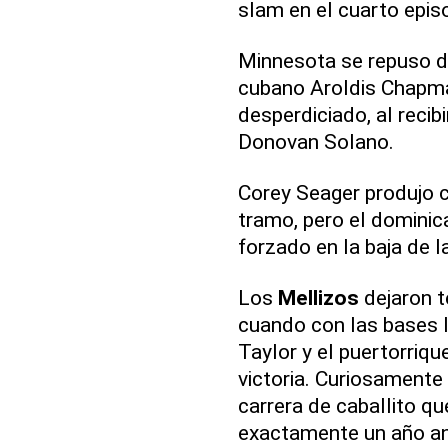
slam en el cuarto epis
Minnesota se repuso de
cubano Aroldis Chapma
desperdiciado, al reci
Donovan Solano.
Corey Seager produjo c
tramo, pero el domini
forzado en la baja de l
Los
Mellizos
dejaron t
cuando con las bases l
Taylor y el puertorriqu
victoria. Curiosamente
carrera de caballito qu
exactamente un año an