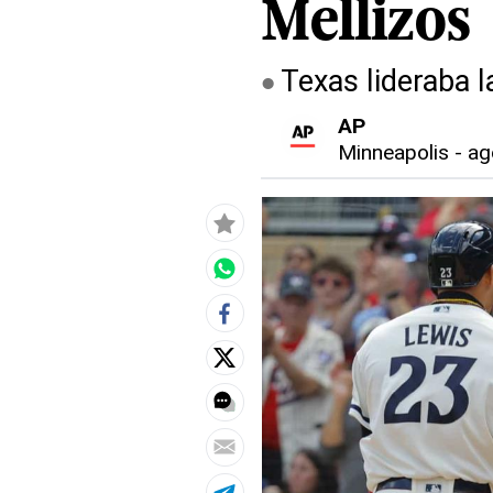
Mellizos
Texas lideraba l
AP
Minneapolis
-
ag