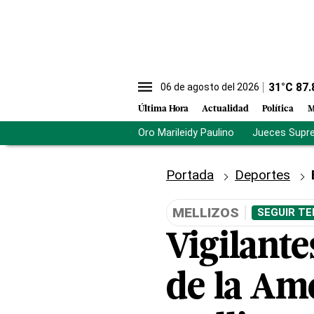
31
°C
87.
06 de agosto del 2026
Última Hora
Actualidad
Política
M
Oro Marileidy Paulino
Jueces Supr
Portada
Deportes
MELLIZOS
SEGUIR TE
Vigilante
de la Ame