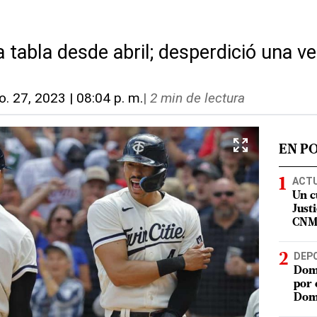
a tabla desde abril; desperdició una ve
o. 27, 2023 | 08:04 p. m.
|
2 min de lectura
EN P
ACT
Un c
Justi
CN
DEP
Domi
por 
Dom