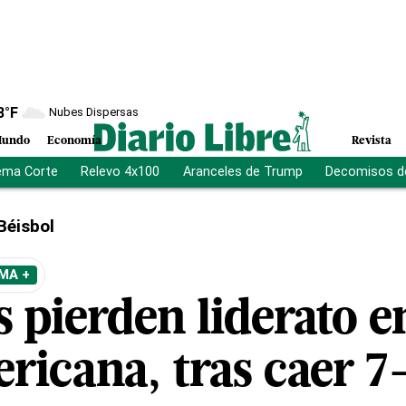
8
°F
Nubes Dispersas
undo
Economía
Revista
ema Corte
Relevo 4x100
Aranceles de Trump
Decomisos d
Béisbol
MA +
s pierden liderato e
ricana, tras caer 7