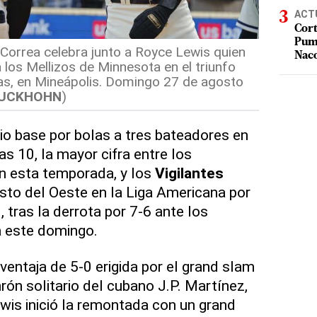
ACT
Cort
Puma
 Correa celebra junto a Royce Lewis quien
Nac
los Mellizos de Minnesota en el triunfo
as, en Mineápolis. Domingo 27 de agosto
LUCKHOHN
)
o base por bolas a tres bateadores en
as 10, la mayor cifra entre los
n esta temporada, y los
Vigilantes
esto del Oeste en la Liga Americana por
, tras la derrota por 7-6 ante los
 este domingo.
ventaja de 5-0 erigida por el grand slam
rón solitario del cubano J.P. Martínez,
is inició la remontada con un grand