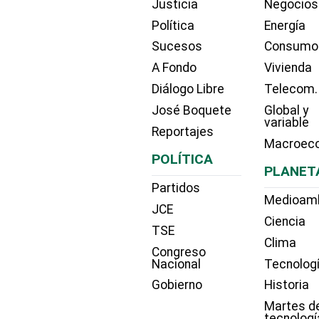
Justicia
Negocios
Política
Energía
Sucesos
Consumo
A Fondo
Vivienda
Diálogo Libre
Telecom.
José Boquete
Global y
variable
Reportajes
Macroec
POLÍTICA
PLANET
Partidos
Medioam
JCE
Ciencia
TSE
Clima
Congreso
Nacional
Tecnolog
Gobierno
Historia
Martes d
tecnologí