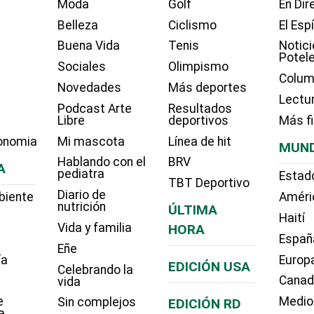
Moda
Golf
En Dir
Belleza
Ciclismo
El Esp
Buena Vida
Tenis
Notici
Potel
Sociales
Olimpismo
Colum
Novedades
Más deportes
Lectu
Podcast Arte
Resultados
Libre
deportivos
Más f
onomia
Mi mascota
Línea de hit
MUN
Hablando con el
BRV
A
pediatra
Estad
TBT Deportivo
Diario de
biente
Améri
nutrición
ÚLTIMA
Haití
Vida y familia
HORA
Españ
Eñe
ía
Europ
EDICIÓN USA
Celebrando la
Cana
vida
e
Medio
Sin complejos
EDICIÓN RD
a