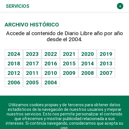
Resto del mundo
Economía personal
Podcast Arte Libre
Más deportes
Columnistas
Cambio climático
Opinión
SERVICIOS
Macroeconomía
Mi mascota
Resultados deportivos
Lecturas
Planeta
Efemérides
ARCHIVO HISTÓRICO
Hablando con el pediatra
Línea de hit
Más firmas
Hecho en casa
Cumpleaños
Accede al contenido de Diario Libre año por año
desde el 2004.
Diario de nutrición
BRV
Mundo gamer
RSS
Vida y familia
TBT Deportivo
Guía del dinero
Horóscopos
2024
2023
2022
2021
2020
2019
Eñe
2018
2017
2016
2015
2014
2013
Crucigramas
2012
2011
2010
2009
2008
2007
Celebrando la vida
2006
2005
2004
Sin complejos
En pocas palabras
Utilizamos cookies propias y de terceros para obtener datos
Descarga nuestras aplicaciones para Android, iOS y
Escuchando al corazón
estadísticos de la navegación de nuestros usuarios y mejorar
sistema Huawei.
nuestros servicios. Esto nos permite personalizar el contenido
que ofrecemos y mostrar publicidad relacionada a sus
Economía Personal
intereses. Si continúa navegando, consideramos que acepta su
uso.