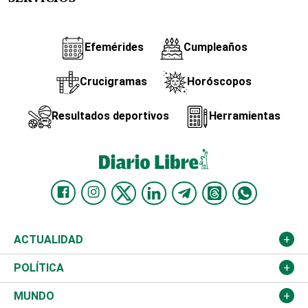
Efemérides
Cumpleaños
Crucigramas
Horóscopos
Resultados deportivos
Herramientas
ACTUALIDAD
Nacional
POLÍTICA
Ciudad
Partidos
MUNDO