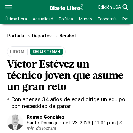
Edición USA
Última Hora
Actualidad
Política
Mundo
Economía
Revis
Portada
Deportes
Béisbol
LIDOM
SEGUIR TEMA +
Víctor Estévez un
técnico joven que asume
un gran reto
Con apenas 34 años de edad dirige un equipo
con necesidad de ganar
Romeo González
Santo Domingo
- oct. 23, 2023 | 11:01 p. m.
|
3
min de lectura