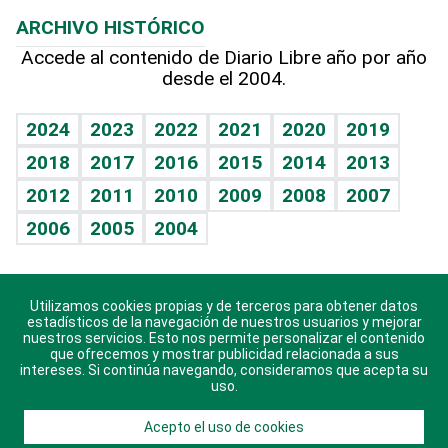
Resultados deportivos
Lecturas
Planeta
Efemérides
ARCHIVO HISTÓRICO
Hablando con el pediatra
Línea de hit
Más firmas
Hecho en casa
Cumpleaños
Accede al contenido de Diario Libre año por año
desde el 2004.
Diario de nutrición
BRV
Mundo gamer
RSS
Vida y familia
TBT Deportivo
Guía del dinero
Horóscopos
2024
2023
2022
2021
2020
2019
Eñe
2018
2017
2016
2015
2014
2013
Crucigramas
2012
2011
2010
2009
2008
2007
Celebrando la vida
2006
2005
2004
Sin complejos
En pocas palabras
Utilizamos cookies propias y de terceros para obtener datos
Descarga nuestras aplicaciones para Android, iOS y
Escuchando al corazón
estadísticos de la navegación de nuestros usuarios y mejorar
sistema Huawei.
nuestros servicios. Esto nos permite personalizar el contenido
que ofrecemos y mostrar publicidad relacionada a sus
Economía Personal
intereses. Si continúa navegando, consideramos que acepta su
uso.
Consulta Libre
Acepto el uso de cookies
© 2021 Diario Libre, todos los derechos reservados.