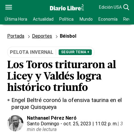
Edición USA
Última Hora
Actualidad
Política
Mundo
Economía
Revis
Portada
Deportes
Béisbol
PELOTA INVERNAL
SEGUIR TEMA +
Los Toros trituraron al
Licey y Valdés logra
histórico triunfo
Engel Beltré coronó la ofensiva taurina en el
parque Quisqueya
Nathanael Pérez Neró
Santo Domingo
- oct. 25, 2023 | 11:02 p. m.
|
3
min de lectura