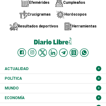
Efemérides
Cumpleaños
Crucigramas
Horóscopos
Resultados deportivos
Herramientas
ACTUALIDAD
Nacional
POLÍTICA
Ciudad
Partidos
MUNDO
Educación
JCE
Estados Unidos
ECONOMÍA