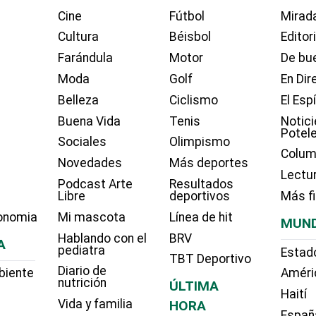
Cine
Fútbol
Mirada
Cultura
Béisbol
Editor
Farándula
Motor
De bue
Moda
Golf
En Dir
Belleza
Ciclismo
El Esp
Buena Vida
Tenis
Notici
Potel
Sociales
Olimpismo
Colum
Novedades
Más deportes
Lectu
Podcast Arte
Resultados
Libre
deportivos
Más f
onomia
Mi mascota
Línea de hit
MUN
Hablando con el
BRV
A
pediatra
Estad
TBT Deportivo
Diario de
biente
Améri
nutrición
ÚLTIMA
Haití
Vida y familia
HORA
Españ