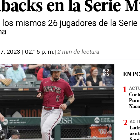
acks en la Serie M
 a los mismos 26 jugadores de la Ser
na
27, 2023 | 02:15 p. m.
|
2 min de lectura
EN P
ACT
Cort
Puma
Nac
ACT
Ladr
azot
San