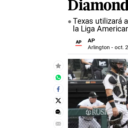
Diamondb
Texas utilizará
la Liga America
AP
Arlington
-
oct. 