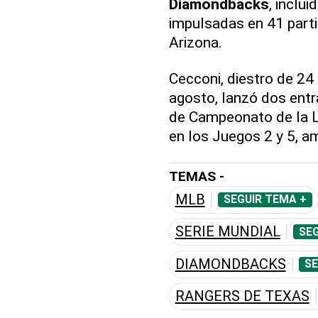
Diamondbacks
, inclu
impulsadas en 41 parti
Arizona.
Cecconi, diestro de 24 
agosto, lanzó dos entra
de Campeonato de la Li
en los Juegos 2 y 5, a
TEMAS -
MLB
SEGUIR TEMA +
SERIE MUNDIAL
SEG
DIAMONDBACKS
SE
RANGERS DE TEXAS