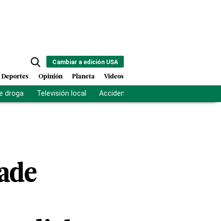
Cambiar a edición USA
Deportes
Opinión
Planeta
Videos
e droga
Televisión local
Accidente Los Ríos
Fuerza antipand
lade