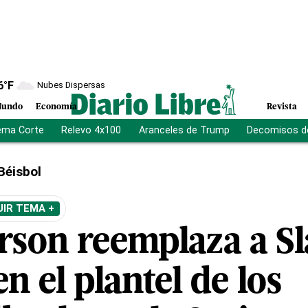
6
°F
Nubes Dispersas
undo
Economía
Revista
ema Corte
Relevo 4x100
Aranceles de Trump
Decomisos d
Béisbol
UIR TEMA +
erson reemplaza a S
n el plantel de los