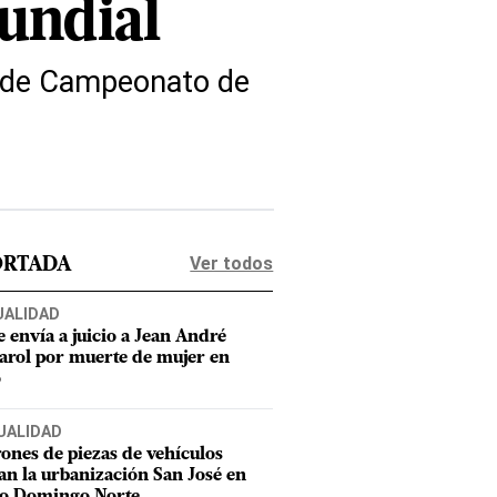
undial
ie de Campeonato de
Ver todos
ORTADA
UALIDAD
e envía a juicio a Jean André
rol por muerte de mujer en
o
UALIDAD
ones de piezas de vehículos
an la urbanización San José en
to Domingo Norte