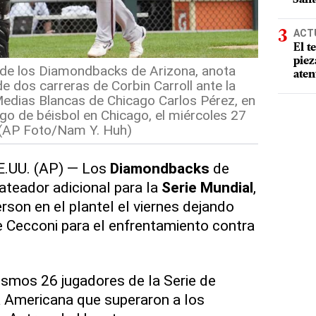
ACT
El t
piez
 de los Diamondbacks de Arizona, anota
aten
e dos carreras de Corbin Carroll ante la
Medias Blancas de Chicago Carlos Pérez, en
ego de béisbol en Chicago, el miércoles 27
 (AP Foto/Nam Y. Huh)
.UU. (AP) — Los
Diamondbacks
de
ateador adicional para la
Serie Mundial
,
son en el plantel el viernes dejando
e Cecconi para el enfrentamiento contra
.
mismos 26 jugadores de la Serie de
 Americana que superaron a los