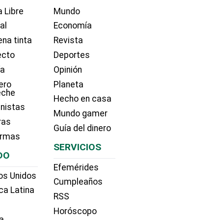
 Libre
Mundo
ial
Economía
na tinta
Revista
ecto
Deportes
ía
Opinión
ero
Planeta
eche
Hecho en casa
nistas
Mundo gamer
ras
Guía del dinero
irmas
SERVICIOS
DO
Efemérides
os Unidos
Cumpleaños
ca Latina
RSS
Horóscopo
a